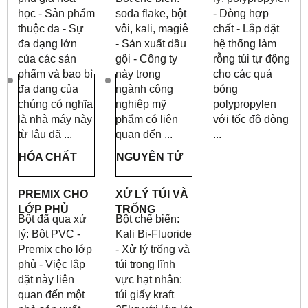
học - Sản phẩm
soda flake, bột
- Dòng hợp
thuộc da - Sự
vôi, kali, magiê
chất - Lắp đặt
đa dạng lớn
- Sản xuất dầu
hệ thống làm
của các sản
gội - Công ty
rỗng túi tự động
phẩm và bao bì
này trong
cho các quả
đa dạng của
ngành công
bóng
chúng có nghĩa
nghiệp mỹ
polypropylen
là nhà máy này
phẩm có liên
với tốc độ dòng
từ lâu đã ...
quan đến ...
...
HÓA CHẤT
NGUYÊN TỬ
PREMIX CHO
XỬ LÝ TÚI VÀ
LỚP PHỦ
TRỐNG
Bột đã qua xử
Bột chế biến:
lý: Bột PVC -
Kali Bi-Fluoride
Premix cho lớp
- Xử lý trống và
phủ - Việc lắp
túi trong lĩnh
đặt này liên
vực hạt nhân:
quan đến một
túi giấy kraft