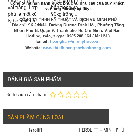
nhà sản xuất
25kg với lớp lót
Công ty rất hân hạnh được phục vụ nhu cầu của quý khách,
vải tráng.
Lớp
bên trong và
vui lòng liên hệ tại đây:
phủ là một xử
90kg trống ...
CÔNG TY TNHH KỸ THUẬT VÀ DỊCH VỤ MINH PHÚ
lý bề mặt mà ...
Địa chỉ: Số 244/44, Đường Dương Đình Hội, Phường Tăng
Nhơn Phú B, Quận 9, Thành phố Hồ Chí Minh, Việt Nam
Hotline, zalo, skype: 0985.288.164 ( Mr.Hải )
Email:
hoanghai@minhphuco.vn
Website:
www.thietbinanghachankhong.com
ĐÁNH GIÁ SẢN PHẨM
Bình chọn sản phẩm:
SẢN PHẨM CÙNG LOẠI