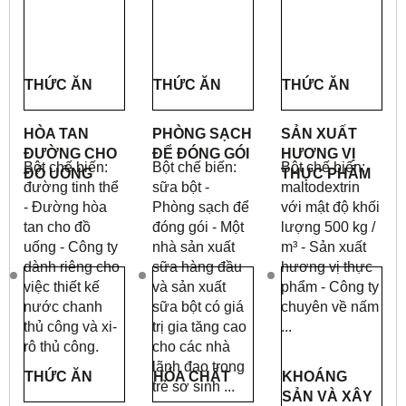
THỨC ĂN
THỨC ĂN
THỨC ĂN
HÒA TAN
PHÒNG SẠCH
SẢN XUẤT
ĐƯỜNG CHO
ĐỂ ĐÓNG GÓI
HƯƠNG VỊ
Bột chế biến:
Bột chế biến:
Bột chế biến:
ĐỒ UỐNG
THỰC PHẨM
đường tinh thể
sữa bột -
maltodextrin
- Đường hòa
Phòng sạch để
với mật độ khối
tan cho đồ
đóng gói - Một
lượng 500 kg /
uống - Công ty
nhà sản xuất
m³ - Sản xuất
dành riêng cho
sữa hàng đầu
hương vị thực
việc thiết kế
và sản xuất
phẩm - Công ty
nước chanh
sữa bột có giá
chuyên về nấm
thủ công và xi-
trị gia tăng cao
...
rô thủ công.
cho các nhà
lãnh đạo trong
THỨC ĂN
HÓA CHẤT
KHOÁNG
trẻ sơ sinh ...
SẢN VÀ XÂY