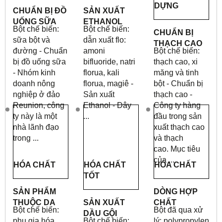
DỰNG
CHUẨN BỊ ĐỒ
SẢN XUẤT
UỐNG SỮA
ETHANOL
Bột chế biến:
Bột chế biến:
CHUẨN BỊ
sữa bột và
dẫn xuất flo:
THẠCH CAO
đường - Chuẩn
amoni
Bột chế biến:
bị đồ uống sữa
bifluoride, natri
thạch cao, xi
- Nhóm kinh
florua, kali
măng và tinh
doanh nông
florua, magiê -
bột - Chuẩn bị
nghiệp ở đảo
Sản xuất
thạch cao -
Reunion, công
Ethanol - Đây
Công ty hàng
ty này là một
...
đầu trong sản
nhà lãnh đạo
xuất thạch cao
trong ...
và thạch
cao.
Mục tiêu
của ...
HÓA CHẤT
HÓA CHẤT
HÓA CHẤT
TỐT
SẢN PHẨM
DÒNG HỢP
THUỘC DA
SẢN XUẤT
CHẤT
Bột chế biến:
Bột đã qua xử
DẦU GỘI
phụ gia hóa
Bột chế biến:
lý: polypropylen