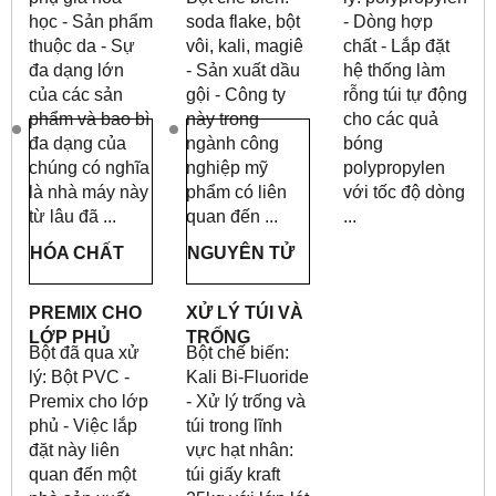
học - Sản phẩm
soda flake, bột
- Dòng hợp
thuộc da - Sự
vôi, kali, magiê
chất - Lắp đặt
đa dạng lớn
- Sản xuất dầu
hệ thống làm
của các sản
gội - Công ty
rỗng túi tự động
phẩm và bao bì
này trong
cho các quả
đa dạng của
ngành công
bóng
chúng có nghĩa
nghiệp mỹ
polypropylen
là nhà máy này
phẩm có liên
với tốc độ dòng
từ lâu đã ...
quan đến ...
...
HÓA CHẤT
NGUYÊN TỬ
PREMIX CHO
XỬ LÝ TÚI VÀ
LỚP PHỦ
TRỐNG
Bột đã qua xử
Bột chế biến:
lý: Bột PVC -
Kali Bi-Fluoride
Premix cho lớp
- Xử lý trống và
phủ - Việc lắp
túi trong lĩnh
đặt này liên
vực hạt nhân:
quan đến một
túi giấy kraft