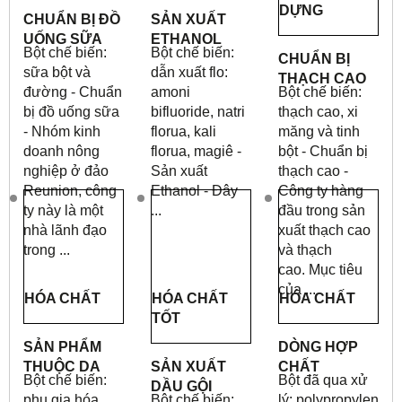
DỰNG
CHUẨN BỊ ĐỒ
SẢN XUẤT
UỐNG SỮA
ETHANOL
Bột chế biến:
Bột chế biến:
CHUẨN BỊ
sữa bột và
dẫn xuất flo:
THẠCH CAO
đường - Chuẩn
amoni
Bột chế biến:
bị đồ uống sữa
bifluoride, natri
thạch cao, xi
- Nhóm kinh
florua, kali
măng và tinh
doanh nông
florua, magiê -
bột - Chuẩn bị
nghiệp ở đảo
Sản xuất
thạch cao -
Reunion, công
Ethanol - Đây
Công ty hàng
ty này là một
...
đầu trong sản
nhà lãnh đạo
xuất thạch cao
trong ...
và thạch
cao.
Mục tiêu
của ...
HÓA CHẤT
HÓA CHẤT
HÓA CHẤT
TỐT
SẢN PHẨM
DÒNG HỢP
THUỘC DA
SẢN XUẤT
CHẤT
Bột chế biến:
Bột đã qua xử
DẦU GỘI
phụ gia hóa
Bột chế biến:
lý: polypropylen