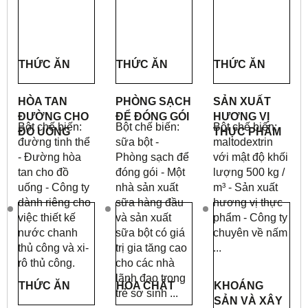
THỨC ĂN
THỨC ĂN
THỨC ĂN
HÒA TAN
PHÒNG SẠCH
SẢN XUẤT
ĐƯỜNG CHO
ĐỂ ĐÓNG GÓI
HƯƠNG VỊ
Bột chế biến:
Bột chế biến:
Bột chế biến:
ĐỒ UỐNG
THỰC PHẨM
đường tinh thể
sữa bột -
maltodextrin
- Đường hòa
Phòng sạch để
với mật độ khối
tan cho đồ
đóng gói - Một
lượng 500 kg /
uống - Công ty
nhà sản xuất
m³ - Sản xuất
dành riêng cho
sữa hàng đầu
hương vị thực
việc thiết kế
và sản xuất
phẩm - Công ty
nước chanh
sữa bột có giá
chuyên về nấm
thủ công và xi-
trị gia tăng cao
...
rô thủ công.
cho các nhà
lãnh đạo trong
THỨC ĂN
HÓA CHẤT
KHOÁNG
trẻ sơ sinh ...
SẢN VÀ XÂY