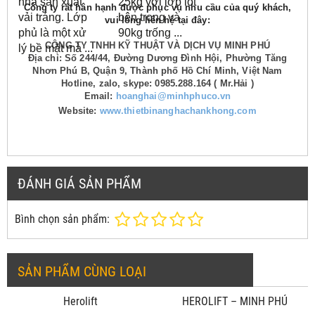
nhà sản xuất
25kg với lớp lót
Công ty rất hân hạnh được phục vụ nhu cầu của quý khách,
vải tráng.
Lớp
bên trong và
vui lòng liên hệ tại đây:
phủ là một xử
90kg trống ...
CÔNG TY TNHH KỸ THUẬT VÀ DỊCH VỤ MINH PHÚ
lý bề mặt mà ...
Địa chỉ: Số 244/44, Đường Dương Đình Hội, Phường Tăng
Nhơn Phú B, Quận 9, Thành phố Hồ Chí Minh, Việt Nam
Hotline, zalo, skype: 0985.288.164 ( Mr.Hải )
Email:
hoanghai@minhphuco.vn
Website:
www.thietbinanghachankhong.com
ĐÁNH GIÁ SẢN PHẨM
Bình chọn sản phẩm:
SẢN PHẨM CÙNG LOẠI