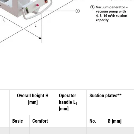
Overall height H
Operator
Suction plates**
[mm]
handle L
1
[mm]
Basic
Comfort
No.
Ø [mm]