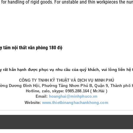
 for handling of rigid goods. For unstable and thin workpieces the nu
y tấm nội thất văn phòng 180 độ
 rất hân hạnh được phục vụ nhu cầu của quý khách, vui lòng liên hệ t
CÔNG TY TNHH KỸ THUẬT VÀ DỊCH VỤ MINH PHÚ
Đường Dương Đình Hội, Phường Tăng Nhơn Phú B, Quận 9, Thành phố 
Hotline, zalo, skype: 0985.288.164 ( Mr.Hải )
Email:
hoanghai@minhphuco.vn
Website:
www.thietbinanghachankhong.com