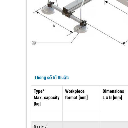
Thông số kĩ thuật:
Type*
Workpiece
Dimensions
Max. capacity
format [mm]
L x B [mm]
[kg]
Basic /