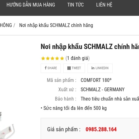
HƯỚNG DẪN MUA HÀNG
TIN TỨC
LIÊN HỆ
 KHÔNG
Nơi nhập khẩu SCHMALZ chính hãng
Nơi nhập khẩu SCHMALZ chính ha
(
1
đánh giá
)
SHARE
TWEET
LINKEDIN
Mã sản phẩm :
COMFORT 180º
Xuất xứ :
SCHMALZ - GERMANY
Bảo hành :
Theo tiêu chuẩn nhà sản xuâ
• Sức nâng tối đa lên đến 500 kg
Giá sản phẩm :
0985.288.164