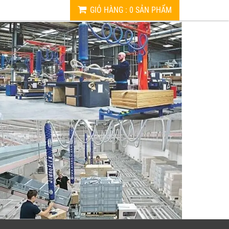
GIỎ HÀNG
:
0
SẢN PHẨM