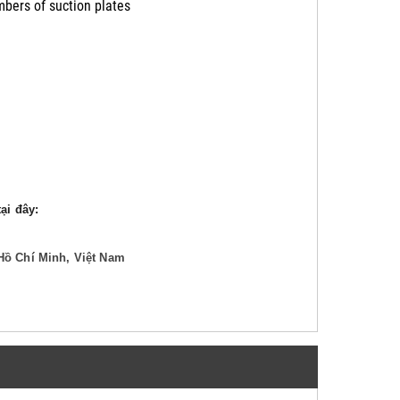
mbers of suction plates
ại đây:
Hồ Chí Minh, Việt Nam