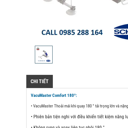
CHI TIẾT
VacuMaster Comfort 180º:
•
VacuMaster Thoải mái khi quay 180 ° tải trọng lớn và nặn
•
Phiên bản tiện nghi với điều khiển tiết kiệm năng 
•
Không rung và xoay liên tục phôi 180 °