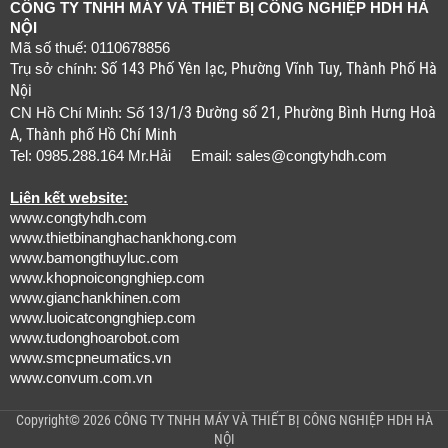
CÔNG TY TNHH MÁY VÀ THIẾT BỊ CÔNG NGHIỆP HDH HÀ
NỘI
Mã số thuế: 0110678856
Số 143 Phố Yên lạc, Phường Vĩnh Tuy, Thành Phố Hà
Trụ sở chính:
Nội
13/1/3 Đường số 21, Phường Bình Hưng Hoà
CN Hồ Chí Minh: Số
A, Thành phố Hồ Chí Minh
Tel: 0985.288.164 Mr.Hải Email:
sales@congtyhdh.com
Liên kết website:
www.congtyhdh.com
www.thietbinanghachankhong.com
www.bamongthuyluc.com
www.khopnoicongnghiep.com
www.gianchankhinen.com
www.luoicatcongnghiep.com
www.tudonghoarobot.com
www.smcpneumatics.vn
www.convum.com.vn
Copyright© 2026 CÔNG TY TNHH MÁY VÀ THIẾT BỊ CÔNG NGHIỆP HDH HÀ
NỘI