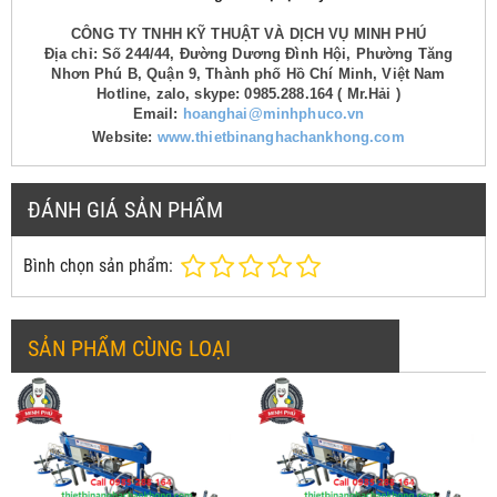
CÔNG TY TNHH KỸ THUẬT VÀ DỊCH VỤ MINH PHÚ
Địa chỉ: Số 244/44, Đường Dương Đình Hội, Phường Tăng
Nhơn Phú B, Quận 9, Thành phố Hồ Chí Minh, Việt Nam
Hotline, zalo, skype: 0985.288.164 ( Mr.Hải )
Email:
hoanghai@minhphuco.vn
Website:
www.thietbinanghachankhong.com
ĐÁNH GIÁ SẢN PHẨM
Bình chọn sản phẩm:
SẢN PHẨM CÙNG LOẠI