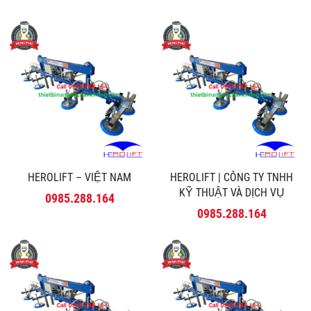
HEROLIFT – VIỆT NAM
HEROLIFT | CÔNG TY TNHH
KỸ THUẬT VÀ DỊCH VỤ
0985.288.164
MINH PHÚ
0985.288.164