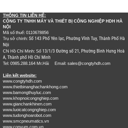
THÔNG TIN LIÊN HỆ:
CÔNG TY TNHH MÁY VÀ THIẾT BỊ CÔNG NGHIỆP HDH HÀ
NỘI
Mã số thuế: 0110678856
Số 143 Phố Yên lạc, Phường Vĩnh Tuy, Thành Phố Hà
Trụ sở chính:
Nội
13/1/3 Đường số 21, Phường Bình Hưng Hoà
CN Hồ Chí Minh: Số
A, Thành phố Hồ Chí Minh
Tel: 0985.288.164 Mr.Hải Email:
sales@congtyhdh.com
Liên kết website:
www.congtyhdh.com
www.thietbinanghachankhong.com
www.bamongthuyluc.com
www.khopnoicongnghiep.com
www.gianchankhinen.com
www.luoicatcongnghiep.com
www.tudonghoarobot.com
www.smcpneumatics.vn
www.convum.com.vn