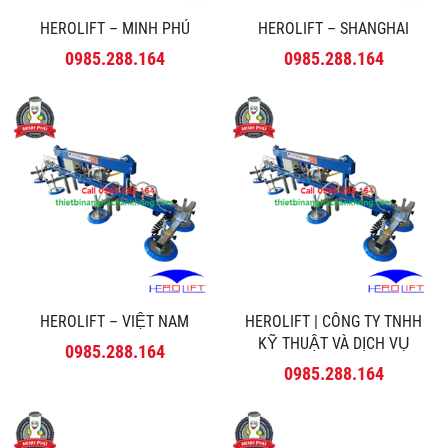
HEROLIFT – MINH PHÚ
HEROLIFT – SHANGHAI
0985.288.164
0985.288.164
HEROLIFT – VIỆT NAM
HEROLIFT | CÔNG TY TNHH
KỸ THUẬT VÀ DỊCH VỤ
0985.288.164
MINH PHÚ
0985.288.164