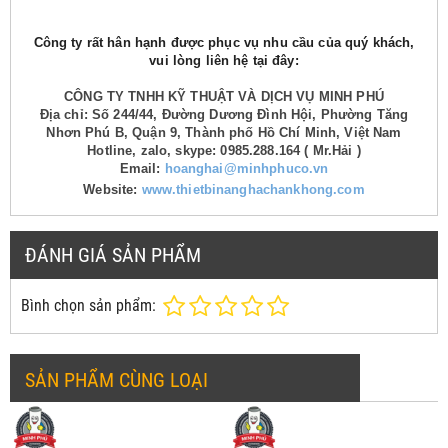
Công ty rất hân hạnh được phục vụ nhu cầu của quý khách,
vui lòng liên hệ tại đây:
CÔNG TY TNHH KỸ THUẬT VÀ DỊCH VỤ MINH PHÚ
Địa chỉ: Số 244/44, Đường Dương Đình Hội, Phường Tăng
Nhơn Phú B, Quận 9, Thành phố Hồ Chí Minh, Việt Nam
Hotline, zalo, skype: 0985.288.164 ( Mr.Hải )
Email:
hoanghai@minhphuco.vn
Website:
www.thietbinanghachankhong.com
ĐÁNH GIÁ SẢN PHẨM
Bình chọn sản phẩm:
SẢN PHẨM CÙNG LOẠI