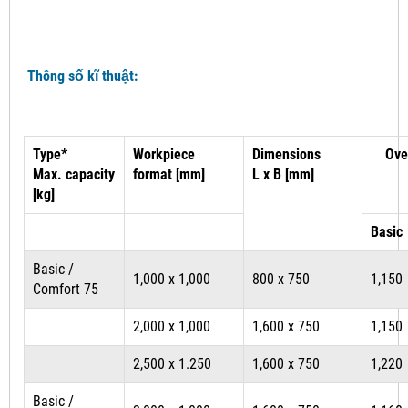
Thông số kĩ thuật:
Type*
Workpiece
Dimensions
Ove
Max. capacity
format [mm]
L x B [mm]
[kg]
Basic
Basic /
1,000 x 1,000
800 x 750
1,150
Comfort 75
2,000 x 1,000
1,600 x 750
1,150
2,500 x 1.250
1,600 x 750
1,220
Basic /