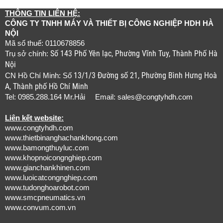
THÔNG TIN LIÊN HỆ:
CÔNG TY TNHH MÁY VÀ THIẾT BỊ CÔNG NGHIỆP HDH HÀ
NỘI
Mã số thuế: 0110678856
Số 143 Phố Yên lạc, Phường Vĩnh Tuy, Thành Phố Hà
Trụ sở chính:
Nội
13/1/3 Đường số 21, Phường Bình Hưng Hoà
CN Hồ Chí Minh: Số
A, Thành phố Hồ Chí Minh
Tel: 0985.288.164 Mr.Hải Email:
sales@congtyhdh.com
Liên kết website:
www.congtyhdh.com
www.thietbinanghachankhong.com
www.bamongthuyluc.com
www.khopnoicongnghiep.com
www.gianchankhinen.com
www.luoicatcongnghiep.com
www.tudonghoarobot.com
www.smcpneumatics.vn
www.convum.com.vn