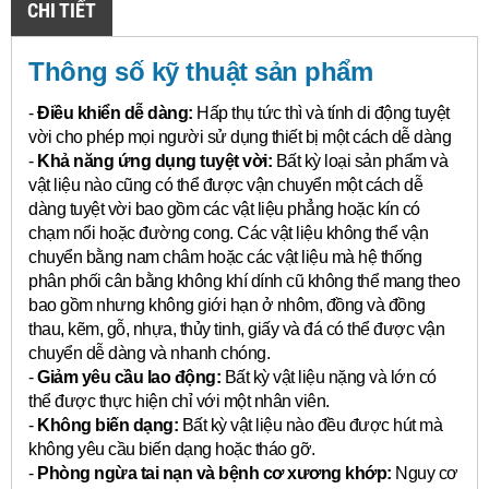
CHI TIẾT
Thông số kỹ thuật sản phẩm
-
Điều khiển dễ dàng:
Hấp thụ tức thì và tính di động tuyệt
vời cho phép mọi người sử dụng thiết bị một cách dễ dàng
-
Khả năng ứng dụng tuyệt vời:
Bất kỳ loại sản phẩm và
vật liệu nào cũng có thể được vận chuyển một cách dễ
dàng tuyệt vời bao gồm các vật liệu phẳng hoặc kín có
chạm nổi hoặc đường cong.
Các vật liệu không thể vận
chuyển bằng nam châm hoặc các vật liệu mà hệ thống
phân phối cân bằng không khí dính cũ không thể mang theo
bao gồm nhưng không giới hạn ở nhôm, đồng và đồng
thau, kẽm, gỗ, nhựa, thủy tinh, giấy và đá có thể được vận
chuyển dễ dàng và nhanh chóng.
-
Giảm yêu cầu lao động:
Bất kỳ vật liệu nặng và lớn có
thể được thực hiện chỉ với một nhân viên.
-
Không biến dạng:
Bất kỳ vật liệu nào đều được hút mà
không yêu cầu biến dạng hoặc tháo gỡ.
-
Phòng ngừa tai nạn và bệnh cơ xương khớp:
Nguy cơ