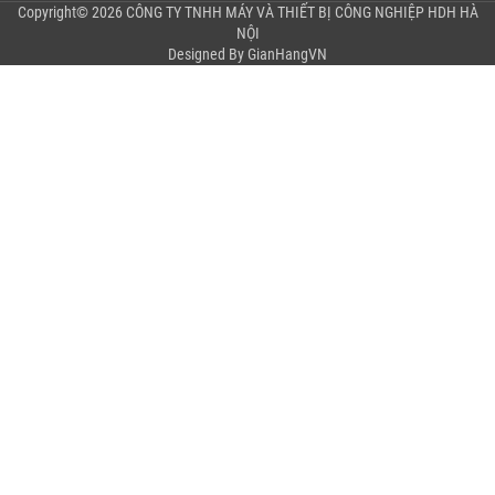
Copyright© 2026 CÔNG TY TNHH MÁY VÀ THIẾT BỊ CÔNG NGHIỆP HDH HÀ
NỘI
Designed By
GianHangVN