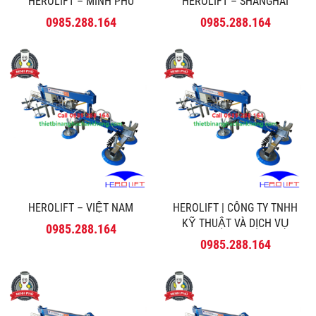
HEROLIFT – MINH PHÚ
HEROLIFT – SHANGHAI
0985.288.164
0985.288.164
HEROLIFT – VIỆT NAM
HEROLIFT | CÔNG TY TNHH
KỸ THUẬT VÀ DỊCH VỤ
0985.288.164
MINH PHÚ
0985.288.164