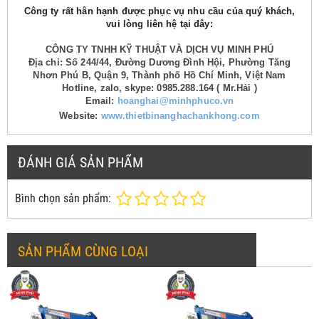
Công ty rất hân hạnh được phục vụ nhu cầu của quý khách,
vui lòng liên hệ tại đây:
CÔNG TY TNHH KỸ THUẬT VÀ DỊCH VỤ MINH PHÚ
Địa chỉ: Số 244/44, Đường Dương Đình Hội, Phường Tăng
Nhơn Phú B, Quận 9, Thành phố Hồ Chí Minh, Việt Nam
Hotline, zalo, skype: 0985.288.164 ( Mr.Hải )
Email:
hoanghai@minhphuco.vn
Website:
www.thietbinanghachankhong.com
ĐÁNH GIÁ SẢN PHẨM
Bình chọn sản phẩm:
SẢN PHẨM CÙNG LOẠI