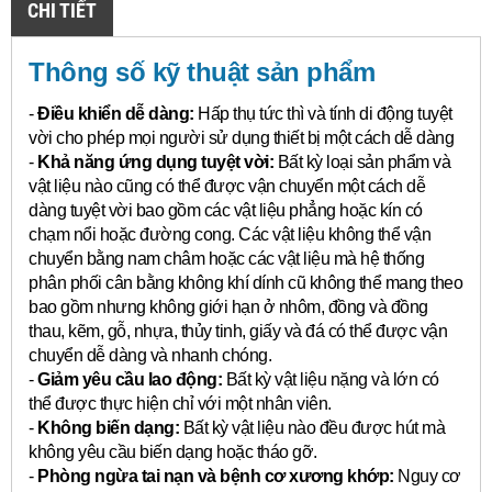
CHI TIẾT
Thông số kỹ thuật sản phẩm
-
Điều khiển dễ dàng:
Hấp thụ tức thì và tính di động tuyệt
vời cho phép mọi người sử dụng thiết bị một cách dễ dàng
-
Khả năng ứng dụng tuyệt vời:
Bất kỳ loại sản phẩm và
vật liệu nào cũng có thể được vận chuyển một cách dễ
dàng tuyệt vời bao gồm các vật liệu phẳng hoặc kín có
chạm nổi hoặc đường cong.
Các vật liệu không thể vận
chuyển bằng nam châm hoặc các vật liệu mà hệ thống
phân phối cân bằng không khí dính cũ không thể mang theo
bao gồm nhưng không giới hạn ở nhôm, đồng và đồng
thau, kẽm, gỗ, nhựa, thủy tinh, giấy và đá có thể được vận
chuyển dễ dàng và nhanh chóng.
-
Giảm yêu cầu lao động:
Bất kỳ vật liệu nặng và lớn có
thể được thực hiện chỉ với một nhân viên.
-
Không biến dạng:
Bất kỳ vật liệu nào đều được hút mà
không yêu cầu biến dạng hoặc tháo gỡ.
-
Phòng ngừa tai nạn và bệnh cơ xương khớp:
Nguy cơ