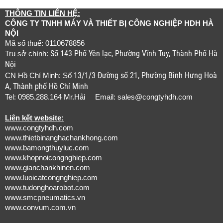
THÔNG TIN LIÊN HỆ:
CÔNG TY TNHH MÁY VÀ THIẾT BỊ CÔNG NGHIỆP HDH HÀ
NỘI
Mã số thuế: 0110678856
Số 143 Phố Yên lạc, Phường Vĩnh Tuy, Thành Phố Hà
Trụ sở chính:
Nội
13/1/3 Đường số 21, Phường Bình Hưng Hoà
CN Hồ Chí Minh: Số
A, Thành phố Hồ Chí Minh
Tel: 0985.288.164 Mr.Hải Email:
sales@congtyhdh.com
Liên kết website:
www.congtyhdh.com
www.thietbinanghachankhong.com
www.bamongthuyluc.com
www.khopnoicongnghiep.com
www.gianchankhinen.com
www.luoicatcongnghiep.com
www.tudonghoarobot.com
www.smcpneumatics.vn
www.convum.com.vn