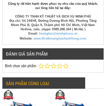
Công ty rất hân hạnh được phục vụ nhu cầu của quý khách,
vui lòng liên hệ tại đây:
CÔNG TY TNHH KỸ THUẬT VÀ DỊCH VỤ MINH PHÚ
Địa chỉ: Số 244/44, Đường Dương Đình Hội, Phường Tăng
Nhơn Phú B, Quận 9, Thành phố Hồ Chí Minh, Việt Nam
Hotline, zalo, skype: 0985.288.164 ( Mr.Hải )
Email:
hoanghai@minhphuco.vn
Website:
www.thietbinanghachankhong.com
ĐÁNH GIÁ SẢN PHẨM
Bình chọn sản phẩm:
SẢN PHẨM CÙNG LOẠI