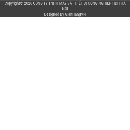
Copyright© 2026 CÔNG TY TNHH MÁY VÀ THIẾT BỊ CÔNG NGHIỆP HDH HÀ
NỘI
Designed By
GianHangVN