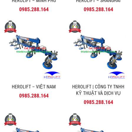
HEROLIFT – MINH PHÚ
HEROLIFT – SHANGHAI
0985.288.164
0985.288.164
HEROLIFT – VIỆT NAM
HEROLIFT | CÔNG TY TNHH
KỸ THUẬT VÀ DỊCH VỤ
0985.288.164
MINH PHÚ
0985.288.164