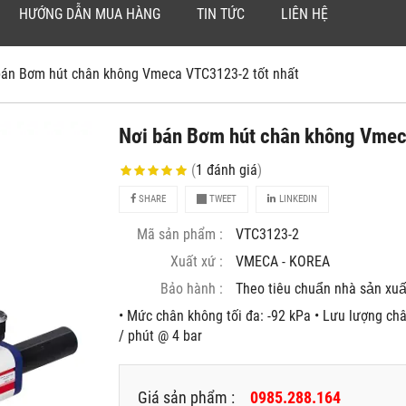
HƯỚNG DẪN MUA HÀNG
TIN TỨC
LIÊN HỆ
bán Bơm hút chân không Vmeca VTC3123-2 tốt nhất
Nơi bán Bơm hút chân không Vmec
(
1
đánh giá
)
SHARE
TWEET
LINKEDIN
Mã sản phẩm :
VTC3123-2
Xuất xứ :
VMECA - KOREA
Bảo hành :
Theo tiêu chuẩn nhà sản xuâ
• Mức chân không tối đa: -92 kPa • Lưu lượng châ
/ phút @ 4 bar
Giá sản phẩm :
0985.288.164