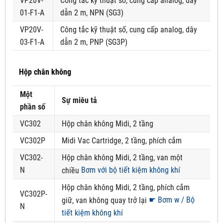
VP20V-
Công tắc kỹ thuật số, cung cấp analog, dây
01-F1-A
dẫn 2 m, NPN (SG3)
VP20V-
Công tắc kỹ thuật số, cung cấp analog, dây
03-F1-A
dẫn 2 m, PNP (SG3P)
Hộp chân không
Một
Sự miêu tả
phần số
VC302
Hộp chân không Midi, 2 tầng
VC302P
Midi Vac Cartridge, 2 tầng, phích cắm
VC302-
Hộp chân không Midi, 2 tầng, van một
N
Bơm với bộ tiết kiệm không khí
chiều
Hộp chân không Midi, 2 tầng, phích cắm
VC302P-
☛ Bơm w / Bộ
giữ, van không quay trở lại
N
tiết kiệm không khí