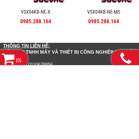
VSX04KB-NE-X
VSX04KB-NE-MS
0985.288.164
0985.288.164
THÔNG TIN LIÊN HỆ:
CÔNG TY TNHH MÁY VÀ THIẾT BỊ CÔNG NGHIỆP HDH HÀ
NỘI
(
0
)
Mã số thuế: 0110678856
Số 143 Phố Yên lạc, Phường Vĩnh Tuy, Thành Phố Hà
Trụ sở chính:
Nội
13/1/3 Đường số 21, Phường Bình Hưng Hoà
CN Hồ Chí Minh: Số
A, Thành phố Hồ Chí Minh
Tel: 0985.288.164 Mr.Hải Email:
sales@congtyhdh.com
Liên kết website:
www.congtyhdh.com
www.thietbinanghachankhong.com
www.bamongthuyluc.com
www.khopnoicongnghiep.com