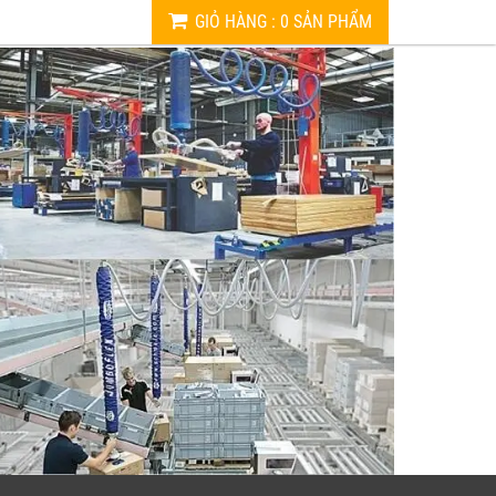
GIỎ HÀNG
:
0
SẢN PHẨM