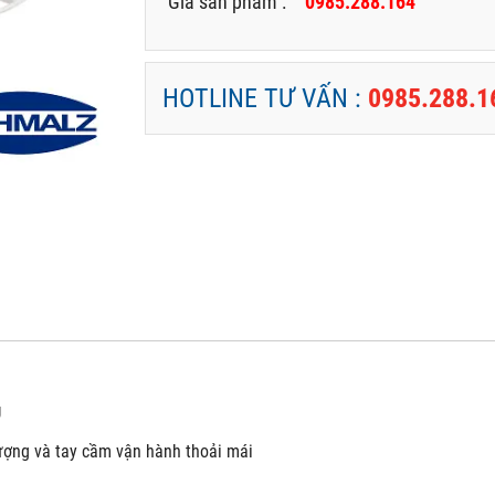
Giá sản phẩm :
0985.288.164
HOTLINE TƯ VẤN :
0985.288.1
g
lượng và tay cầm vận hành thoải mái