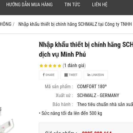
HƯỚNG DẪN MUA HÀNG
TIN TỨC
LIÊN HỆ
 KHÔNG
Nhập khẩu thiết bị chính hãng SCHMALZ tại Công ty TNHH Ky
Nhập khẩu thiết bị chính hãng S
dịch vụ Minh Phú
(
1
đánh giá
)
SHARE
TWEET
LINKEDIN
Mã sản phẩm :
COMFORT 180º
Xuất xứ :
SCHMALZ - GERMANY
Bảo hành :
Theo tiêu chuẩn nhà sản xuâ
• Sức nâng tối đa lên đến 500 kg