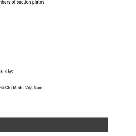
mbers of suction plates
ại đây:
Hồ Chí Minh, Việt Nam