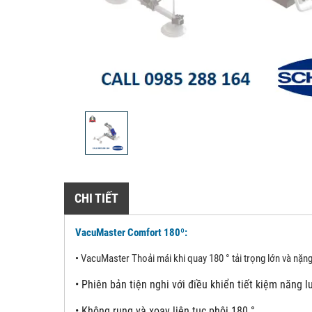
CHI TIẾT
VacuMaster Comfort 180º:
•
VacuMaster Thoải mái khi quay 180 ° tải trọng lớn và nặn
•
Phiên bản tiện nghi với điều khiển tiết kiệm năng 
•
Không rung và xoay liên tục phôi 180 °