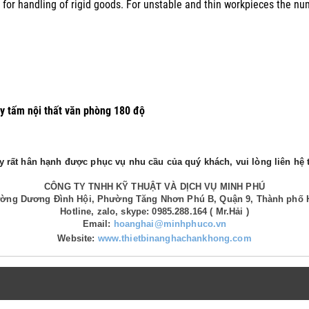
 for handling of rigid goods. For unstable and thin workpieces the nu
y tấm nội thất văn phòng 180 độ
 rất hân hạnh được phục vụ nhu cầu của quý khách, vui lòng liên hệ t
CÔNG TY TNHH KỸ THUẬT VÀ DỊCH VỤ MINH PHÚ
Đường Dương Đình Hội, Phường Tăng Nhơn Phú B, Quận 9, Thành phố 
Hotline, zalo, skype: 0985.288.164 ( Mr.Hải )
Email:
hoanghai@minhphuco.vn
Website:
www.thietbinanghachankhong.com