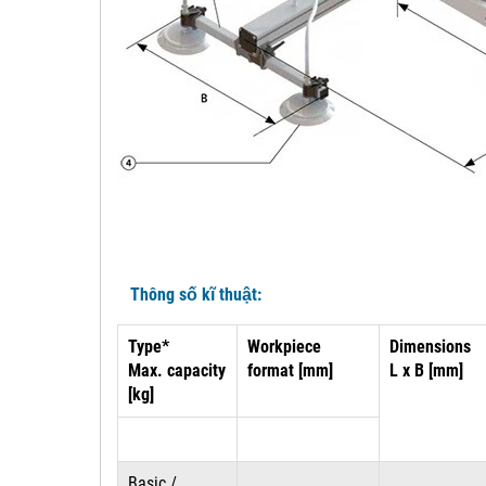
Thông số kĩ thuật:
Type*
Workpiece
Dimensions
Max. capacity
format [mm]
L x B [mm]
[kg]
Basic /