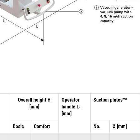
Overall height H
Operator
Suction plates**
[mm]
handle L
1
[mm]
Basic
Comfort
No.
Ø [mm]