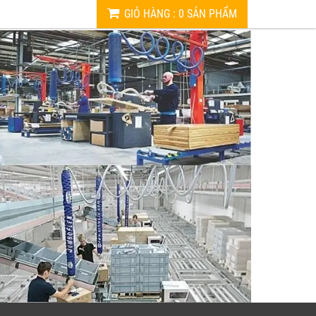
GIỎ HÀNG
:
0
SẢN PHẨM