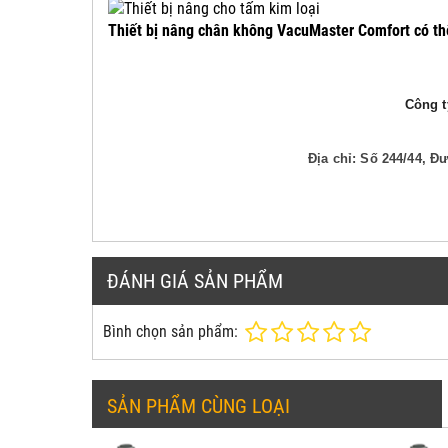
Thiết bị nâng chân không VacuMaster Comfort có th
Công ty
Địa chỉ: Số 244/44, 
ĐÁNH GIÁ SẢN PHẨM
Bình chọn sản phẩm:
SẢN PHẨM CÙNG LOẠI