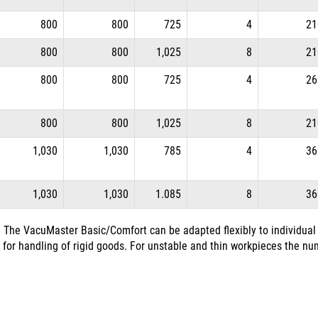
800
800
725
4
21
800
800
1,025
8
21
800
800
725
4
26
800
800
1,025
8
21
1,030
1,030
785
4
36
1,030
1,030
1.085
8
36
The VacuMaster Basic/Comfort can be adapted flexibly to individual
 for handling of rigid goods. For unstable and thin workpieces the num