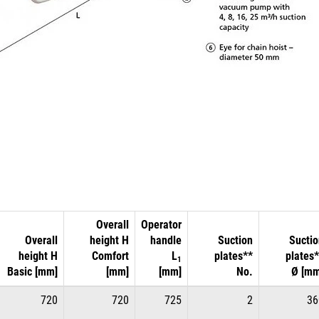
Overall
Operator
Overall
height H
handle
Suction
Suctio
height H
Comfort
L
plates**
plates
1
Basic [mm]
[mm]
[mm]
No.
Ø [mm
720
720
725
2
36