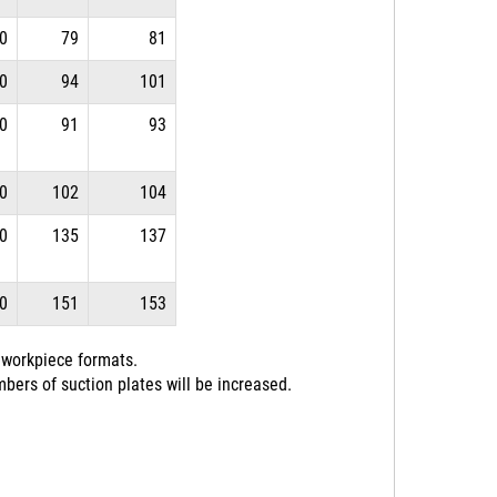
0
79
81
0
94
101
0
91
93
0
102
104
0
135
137
0
151
153
 workpiece formats.
bers of suction plates will be increased.