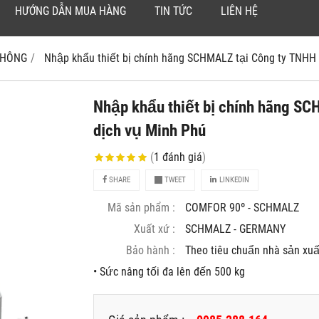
HƯỚNG DẪN MUA HÀNG
TIN TỨC
LIÊN HỆ
 KHÔNG
Nhập khẩu thiết bị chính hãng SCHMALZ tại Công ty TNHH Ky
Nhập khẩu thiết bị chính hãng S
dịch vụ Minh Phú
(
1
đánh giá
)
SHARE
TWEET
LINKEDIN
Mã sản phẩm :
COMFOR 90º - SCHMALZ
Xuất xứ :
SCHMALZ - GERMANY
Bảo hành :
Theo tiêu chuẩn nhà sản xuâ
• Sức nâng tối đa lên đến 500 kg