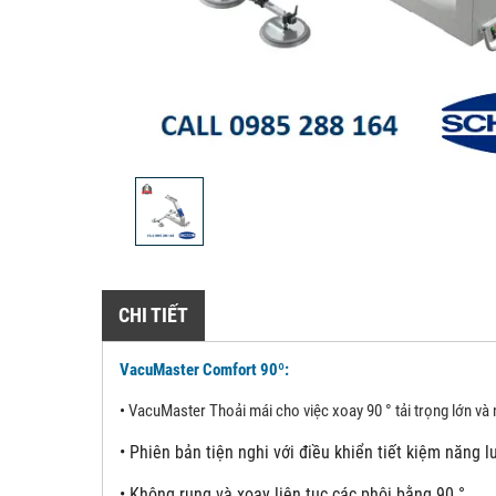
CHI TIẾT
VacuMaster Comfort 90º:
•
VacuMaster Thoải mái cho việc xoay 90 ° tải trọng lớn và
•
Phiên bản tiện nghi với điều khiển tiết kiệm năng 
•
Không rung và xoay liên tục các phôi bằng 90 °