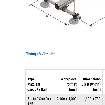
Thông số kĩ thuật:
Type
Workpiece
Dimensions
Max. lift
format
L x B (width)
capacity [kg]
[mm]
[mm]
Basic / Comfort
2,000 x 1,000
1,600 x 750
125