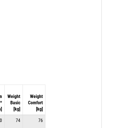
n
Weight
Weight
**
Basic
Comfort
]
[kg]
[kg]
0
74
76