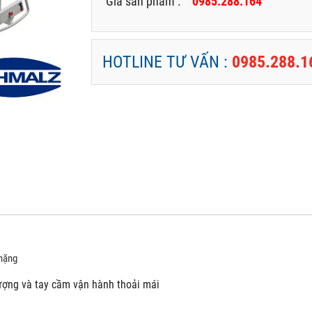
Giá sản phẩm :
0985.288.164
HOTLINE TƯ VẤN :
0985.288.1
 nặng
lượng và tay cầm vận hành thoải mái