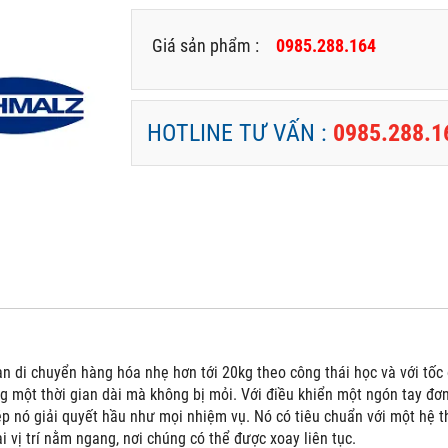
Giá sản phẩm :
0985.288.164
HOTLINE TƯ VẤN :
0985.288.1
i chuyển hàng hóa nhẹ hơn tới 20kg theo công thái học và với tốc đ
g một thời gian dài mà không bị mỏi. Với điều khiển một ngón tay đơn 
 nó giải quyết hầu như mọi nhiệm vụ. Nó có tiêu chuẩn với một hệ t
i vị trí nằm ngang, nơi chúng có thể được xoay liên tục.