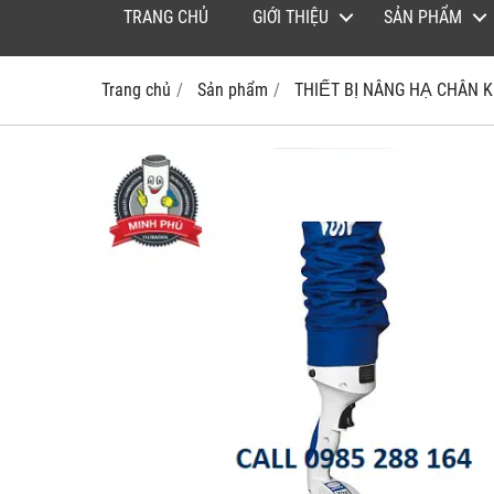
TRANG CHỦ
GIỚI THIỆU
SẢN PHẨM
Trang chủ
Sản phẩm
THIẾT BỊ NÂNG HẠ CHÂN