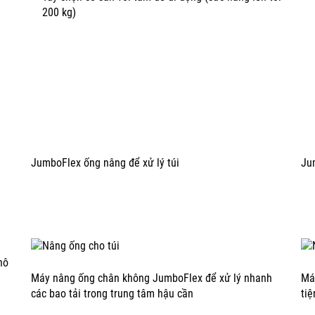
200 kg)
JumboFlex ống nâng để xử lý túi
Ju
hô
Máy nâng ống chân không JumboFlex để xử lý nhanh
Má
các bao tải trong trung tâm hậu cần
tiệ