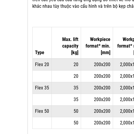
khác nhau tùy thuộc vào cấu hình và trên bộ kẹp ch
Max. lift
Workpiece
Workp
capacity
format* min.
format*
Type
[kg]
[mm]
Flex 20
20
200x200
2,000x
20
200x200
2,000x
Flex 35
35
200x200
2,000x
35
200x200
2,000x
Flex 50
50
200x200
2,000x
50
200x200
2,000x