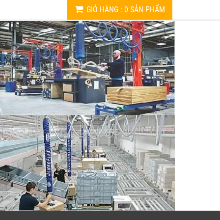
GIỎ HÀNG
:
0
SẢN PHẨM