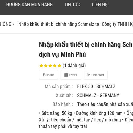
HƯỚNG DẪN MUA HÀNG
TIN TỨC
LIÊN HỆ
 KHÔNG
Nhập khẩu thiết bị chính hãng Schmalz tại Công ty TNHH Kỹ
Nhập khẩu thiết bị chính hãng Sc
dịch vụ Minh Phú
(
1
đánh giá
)
SHARE
TWEET
LINKEDIN
Mã sản phẩm :
FLEX 50 - SCHMALZ
Xuất xứ :
SCHMALZ - GERMANY
Bảo hành :
Theo tiêu chuẩn nhà sản xuâ
• Sức nâng: 50 kg • Đường kính ống 120 mm • Ô
Xử lý: tiêu chuẩn / một tay / flex / mở rộng • Đi
thuận tay phải và tay trái