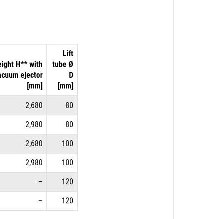
Lift
ight H** with
tube Ø
acuum ejector
D
[mm]
[mm]
2,680
80
2,980
80
2,680
100
2,980
100
–
120
–
120