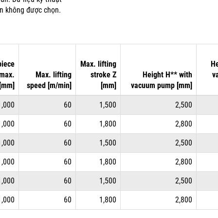
ân không được chọn.
iece
Max. lifting
He
 max.
Max. lifting
stroke Z
Height H** with
v
[mm]
speed [m/min]
[mm]
vacuum pump [mm]
1,000
60
1,500
2,500
1,000
60
1,800
2,800
1,000
60
1,500
2,500
1,000
60
1,800
2,800
1,000
60
1,500
2,500
1,000
60
1,800
2,800