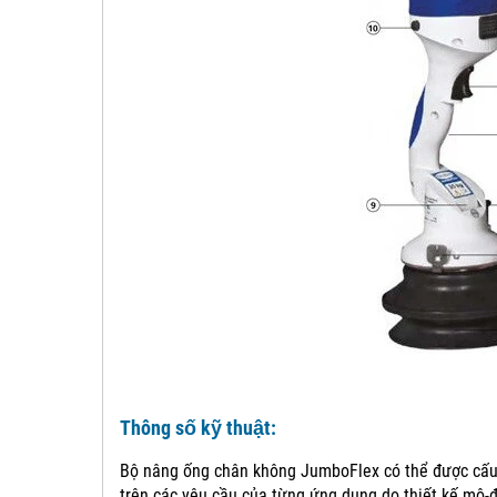
Thông số kỹ thuật:
Bộ nâng ống chân không JumboFlex có thể được cấu
trên các yêu cầu của từng ứng dụng do thiết kế mô-