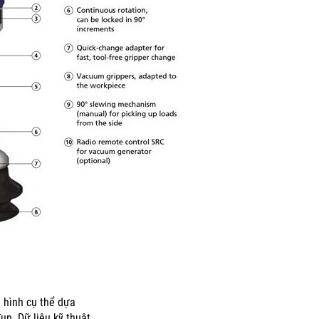
 hình cụ thể dựa
đun.
Dữ liệu kỹ thuật