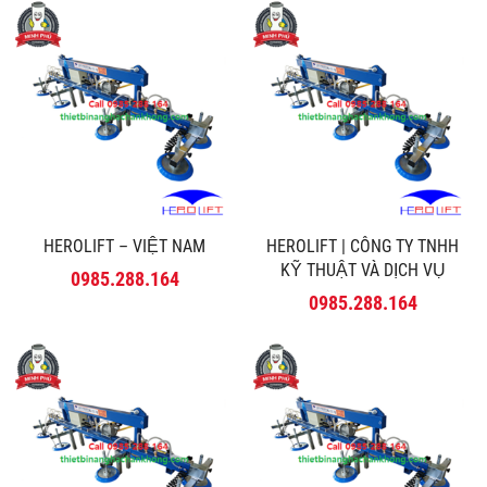
HEROLIFT – VIỆT NAM
HEROLIFT | CÔNG TY TNHH
KỸ THUẬT VÀ DỊCH VỤ
0985.288.164
MINH PHÚ
0985.288.164