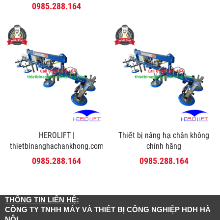
0985.288.164
HEROLIFT |
Thiết bị nâng hạ chân không
thietbinanghachankhong.com
chính hãng
0985.288.164
0985.288.164
THÔNG TIN LIÊN HỆ:
CÔNG TY TNHH MÁY VÀ THIẾT BỊ CÔNG NGHIỆP HDH HÀ
NỘI