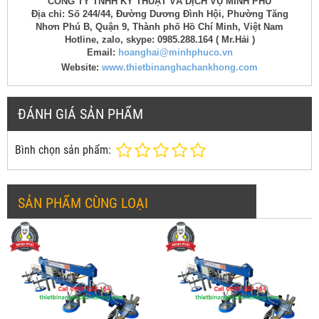
CÔNG TY TNHH KỸ THUẬT VÀ DỊCH VỤ MINH PHÚ
Địa chỉ: Số 244/44, Đường Dương Đình Hội, Phường Tăng
Nhơn Phú B, Quận 9, Thành phố Hồ Chí Minh, Việt Nam
Hotline, zalo, skype: 0985.288.164 ( Mr.Hải )
Email:
hoanghai@minhphuco.vn
Website:
www.thietbinanghachankhong.com
ĐÁNH GIÁ SẢN PHẨM
Bình chọn sản phẩm:
SẢN PHẨM CÙNG LOẠI