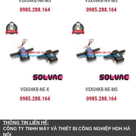
VSX04KB-NR-MS
VSX04KB-NV-MS
0985.288.164
0985.288.164
VSX04KB-NE-X
VSX04KB-NE-MS
0985.288.164
0985.288.164
THÔNG TIN LIÊN HỆ:
CÔNG TY TNHH MÁY VÀ THIẾT BỊ CÔNG NGHIỆP HDH HÀ
NỘI