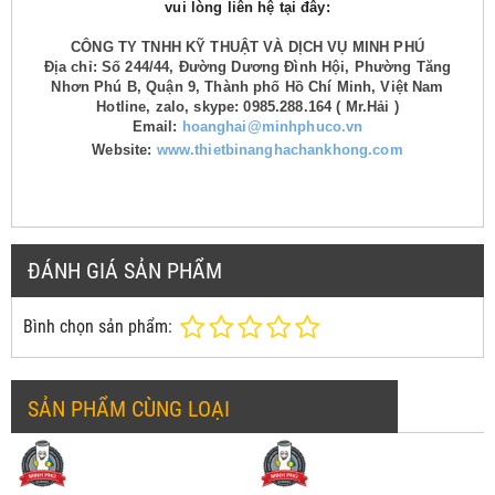
vui lòng liên hệ tại đây:
CÔNG TY TNHH KỸ THUẬT VÀ DỊCH VỤ MINH PHÚ
Địa chỉ: Số 244/44, Đường Dương Đình Hội, Phường Tăng
Nhơn Phú B, Quận 9, Thành phố Hồ Chí Minh, Việt Nam
Hotline, zalo, skype: 0985.288.164 ( Mr.Hải )
Email:
hoanghai@minhphuco.vn
Website:
www.thietbinanghachankhong.com
ĐÁNH GIÁ SẢN PHẨM
Bình chọn sản phẩm:
SẢN PHẨM CÙNG LOẠI