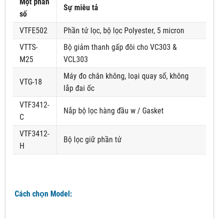
Một phần
Sự miêu tả
số
VTFE502
Phần tử lọc, bộ lọc Polyester, 5 micron
VTTS-
Bộ giảm thanh gấp đôi cho VC303 &
M25
VCL303
Máy đo chân không, loại quay số, không
VTG-18
lắp đai ốc
VTF3412-
Nắp bộ lọc hàng đầu w / Gasket
C
VTF3412-
Bộ lọc giữ phần tử
H
Cách chọn Model: