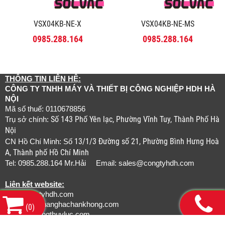
VSX04KB-NE-X
VSX04KB-NE-MS
0985.288.164
0985.288.164
THÔNG TIN LIÊN HỆ:
CÔNG TY TNHH MÁY VÀ THIẾT BỊ CÔNG NGHIỆP HDH HÀ
NỘI
Mã số thuế: 0110678856
Số 143 Phố Yên lạc, Phường Vĩnh Tuy, Thành Phố Hà
Trụ sở chính:
Nội
13/1/3 Đường số 21, Phường Bình Hưng Hoà
CN Hồ Chí Minh: Số
A, Thành phố Hồ Chí Minh
Tel: 0985.288.164 Mr.Hải Email:
sales@congtyhdh.com
Liên kết website:
www.congtyhdh.com
www.thietbinanghachankhong.com
(
0
)
www.bamongthuyluc.com
www.khopnoicongnghiep.com