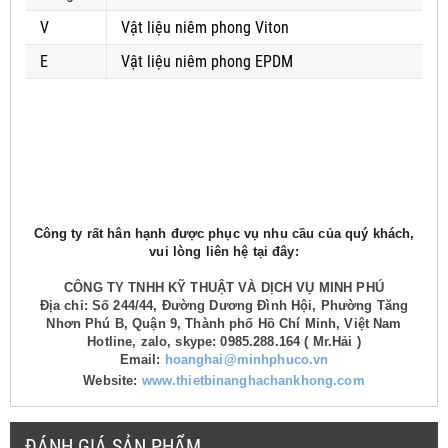
V
Vật liệu niêm phong Viton
E
Vật liệu niêm phong EPDM
Công ty rất hân hạnh được phục vụ nhu cầu của quý khách,
vui lòng liên hệ tại đây:
CÔNG TY TNHH KỸ THUẬT VÀ DỊCH VỤ MINH PHÚ
Địa chỉ: Số 244/44, Đường Dương Đình Hội, Phường Tăng
Nhơn Phú B, Quận 9, Thành phố Hồ Chí Minh, Việt Nam
Hotline, zalo, skype: 0985.288.164 ( Mr.Hải )
Email:
hoanghai@minhphuco.vn
Website:
www.thietbinanghachankhong.com
ĐÁNH GIÁ SẢN PHẨM