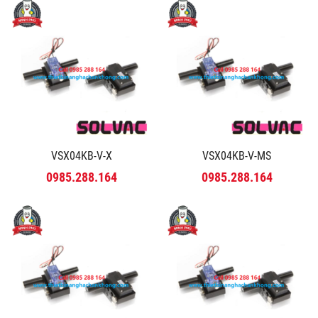
VSX04KB-V-X
VSX04KB-V-MS
0985.288.164
0985.288.164