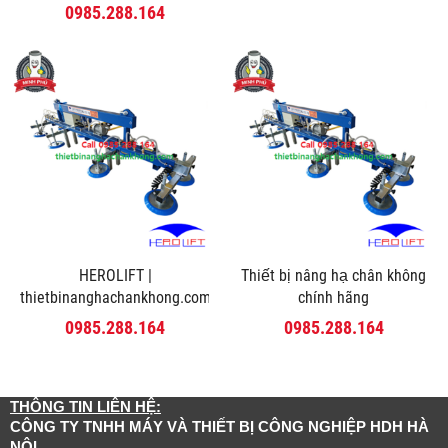
0985.288.164
HEROLIFT |
Thiết bị nâng hạ chân không
thietbinanghachankhong.com
chính hãng
0985.288.164
0985.288.164
THÔNG TIN LIÊN HỆ:
CÔNG TY TNHH MÁY VÀ THIẾT BỊ CÔNG NGHIỆP HDH HÀ
NỘI