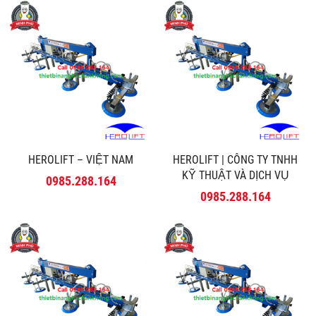
HEROLIFT – VIỆT NAM
HEROLIFT | CÔNG TY TNHH
KỸ THUẬT VÀ DỊCH VỤ
0985.288.164
MINH PHÚ
0985.288.164