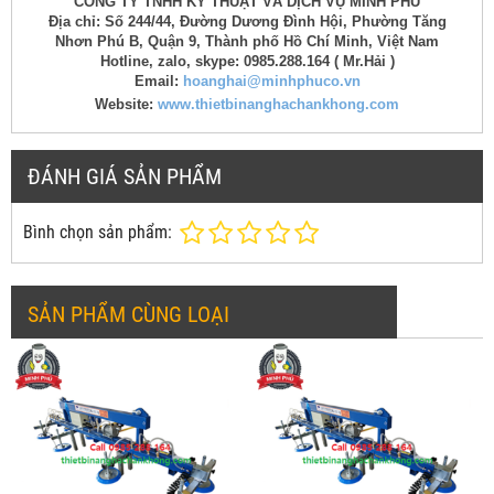
CÔNG TY TNHH KỸ THUẬT VÀ DỊCH VỤ MINH PHÚ
Địa chỉ: Số 244/44, Đường Dương Đình Hội, Phường Tăng
Nhơn Phú B, Quận 9, Thành phố Hồ Chí Minh, Việt Nam
Hotline, zalo, skype: 0985.288.164 ( Mr.Hải )
Email:
hoanghai@minhphuco.vn
Website:
www.thietbinanghachankhong.com
ĐÁNH GIÁ SẢN PHẨM
Bình chọn sản phẩm:
SẢN PHẨM CÙNG LOẠI