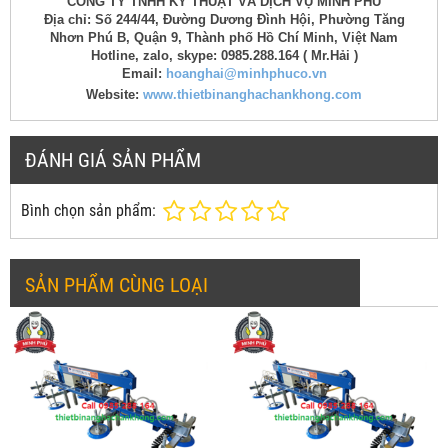
CÔNG TY TNHH KỸ THUẬT VÀ DỊCH VỤ MINH PHÚ
Địa chỉ: Số 244/44, Đường Dương Đình Hội, Phường Tăng
Nhơn Phú B, Quận 9, Thành phố Hồ Chí Minh, Việt Nam
Hotline, zalo, skype: 0985.288.164 ( Mr.Hải )
Email:
hoanghai@minhphuco.vn
Website:
www.thietbinanghachankhong.com
ĐÁNH GIÁ SẢN PHẨM
Bình chọn sản phẩm:
SẢN PHẨM CÙNG LOẠI