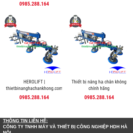
0985.288.164
HEROLIFT |
Thiết bị nâng hạ chân không
thietbinanghachankhong.com
chính hãng
0985.288.164
0985.288.164
THÔNG TIN LIÊN HỆ:
CÔNG TY TNHH MÁY VÀ THIẾT BỊ CÔNG NGHIỆP HDH HÀ
NỘI