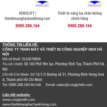
HEROLIFT |
Thiết bị nâng hạ chân không
thietbinanghachankhong.com
chính hãng
0985.288.164
0985.288.164
THÔNG TIN LIÊN HỆ:
CÔNG TY TNHH MÁY VÀ THIẾT BỊ CÔNG NGHIỆP HDH HÀ
NỘI
Mã số thuế: 0110678856
Số 143 Phố Yên lạc, Phường Vĩnh Tuy, Thành Phố Hà
Trụ sở chính:
Nội
13/1/3 Đường số 21, Phường Bình Hưng Hoà
CN Hồ Chí Minh: Số
A, Thành phố Hồ Chí Minh
Tel: 0985.288.164 Mr.Hải Email:
sales@congtyhdh.com
Liên kết website:
www.congtyhdh.com
www.thietbinanghachankhong.com