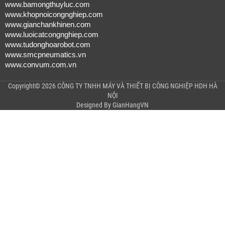
www.bamongthuyluc.com
www.khopnoicongnghiep.com
www.gianchankhinen.com
www.luoicatcongnghiep.com
www.tudonghoarobot.com
www.smcpneumatics.vn
www.convum.com.vn
Copyright© 2026 CÔNG TY TNHH MÁY VÀ THIẾT BỊ CÔNG NGHIỆP HDH HÀ
NỘI
Designed By
GianHangVN