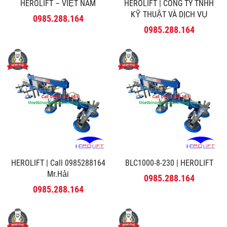
HEROLIFT – VIỆT NAM
HEROLIFT | CÔNG TY TNHH
KỸ THUẬT VÀ DỊCH VỤ
0985.288.164
MINH PHÚ
0985.288.164
HEROLIFT | Call 0985288164
BLC1000-8-230 | HEROLIFT
Mr.Hải
0985.288.164
0985.288.164