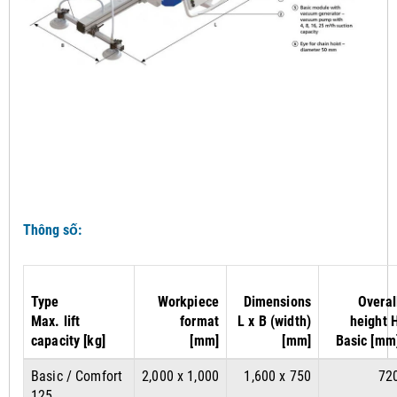
Thông số:
Type
Workpiece
Dimensions
Overal
Max. lift
format
L x B (width)
height 
capacity [kg]
[mm]
[mm]
Basic [mm
Basic / Comfort
2,000 x 1,000
1,600 x 750
72
125