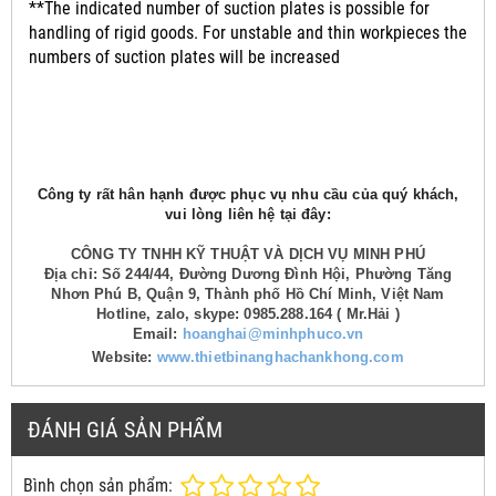
**The indicated number of suction plates is possible for
handling of rigid goods. For unstable and thin workpieces the
numbers of suction plates will be increased
Công ty rất hân hạnh được phục vụ nhu cầu của quý khách,
vui lòng liên hệ tại đây:
CÔNG TY TNHH KỸ THUẬT VÀ DỊCH VỤ MINH PHÚ
Địa chỉ: Số 244/44, Đường Dương Đình Hội, Phường Tăng
Nhơn Phú B, Quận 9, Thành phố Hồ Chí Minh, Việt Nam
Hotline, zalo, skype: 0985.288.164 ( Mr.Hải )
Email:
hoanghai@minhphuco.vn
Website:
www.thietbinanghachankhong.com
ĐÁNH GIÁ SẢN PHẨM
Bình chọn sản phẩm: