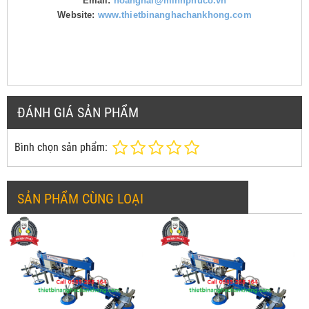
Email:
hoanghai@minhphuco.vn
Website:
www.thietbinanghachankhong.com
ĐÁNH GIÁ SẢN PHẨM
Bình chọn sản phẩm:
SẢN PHẨM CÙNG LOẠI