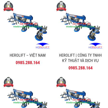
HEROLIFT – VIỆT NAM
HEROLIFT | CÔNG TY TNHH
KỸ THUẬT VÀ DỊCH VỤ
0985.288.164
MINH PHÚ
0985.288.164