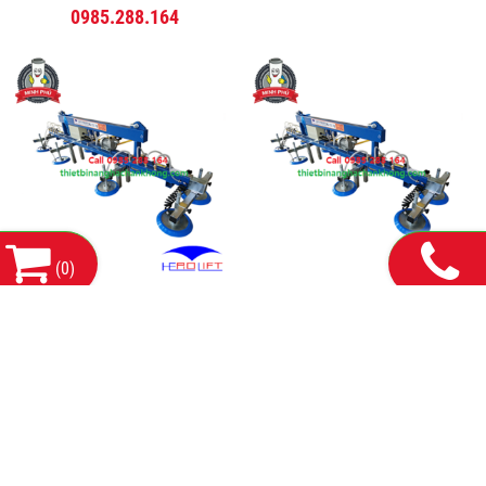
0985.288.164
(
0
)
HEROLIFT |
Thiết bị nâng hạ chân không
thietbinanghachankhong.com
chính hãng
0985.288.164
0985.288.164
THÔNG TIN LIÊN HỆ:
CÔNG TY TNHH MÁY VÀ THIẾT BỊ CÔNG NGHIỆP HDH HÀ