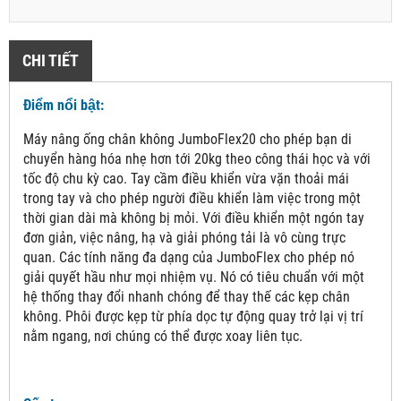
CHI TIẾT
Điểm nổi bật:
Máy nâng ống chân không JumboFlex20 cho phép bạn di
chuyển hàng hóa nhẹ hơn tới 20kg theo công thái học và với
tốc độ chu kỳ cao. Tay cầm điều khiển vừa vặn thoải mái
trong tay và cho phép người điều khiển làm việc trong một
thời gian dài mà không bị mỏi. Với điều khiển một ngón tay
đơn giản, việc nâng, hạ và giải phóng tải là vô cùng trực
quan. Các tính năng đa dạng của JumboFlex cho phép nó
giải quyết hầu như mọi nhiệm vụ. Nó có tiêu chuẩn với một
hệ thống thay đổi nhanh chóng để thay thế các kẹp chân
không. Phôi được kẹp từ phía dọc tự động quay trở lại vị trí
nằm ngang, nơi chúng có thể được xoay liên tục.