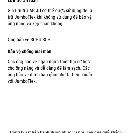
Lưu trữ an toàn
Giá lưu trữ AB-JU có thể được sử dụng để lưu
trữ JumboFlex khi không sử dụng để bảo vệ
ống nâng và kẹp chân không.
Ống bảo vệ SCHU-SCHL
Bảo vệ chống mài mòn
Các ống bảo vệ ngăn ngừa thiệt hại cơ học
cho ống nâng và dễ dàng để làm sạch.
Các
ống bảo vệ được bao gồm như là tiêu chuẩn
với JumboFlex.
Công ty rất hân hạnh được phục vụ nhu cầu của quý khách,