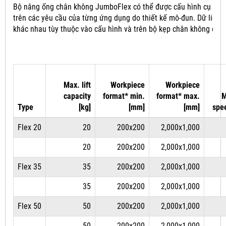
Bộ nâng ống chân không JumboFlex có thể được cấu hình cụ thể
trên các yêu cầu của từng ứng dụng do thiết kế mô-đun.
Dữ liệu 
khác nhau tùy thuộc vào cấu hình và trên bộ kẹp chân không đượ
Max. lift
Workpiece
Workpiece
capacity
format* min.
format* max.
M
Type
[kg]
[mm]
[mm]
spe
Flex 20
20
200x200
2,000x1,000
20
200x200
2,000x1,000
Flex 35
35
200x200
2,000x1,000
35
200x200
2,000x1,000
Flex 50
50
200x200
2,000x1,000
50
200x200
2,000x1,000