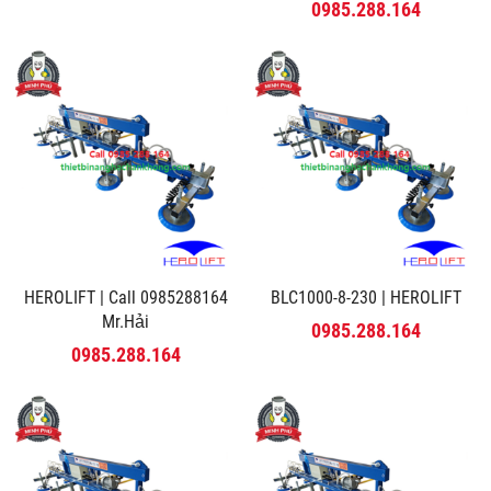
MINH PHÚ
0985.288.164
HEROLIFT | Call 0985288164
BLC1000-8-230 | HEROLIFT
Mr.Hải
0985.288.164
0985.288.164