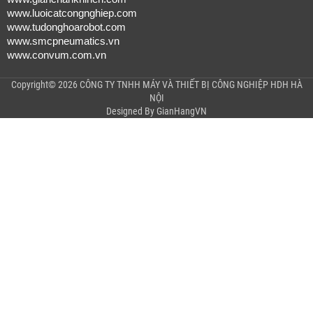
www.luoicatcongnghiep.com
www.tudonghoarobot.com
www.smcpneumatics.vn
www.convum.com.vn
Copyright© 2026 CÔNG TY TNHH MÁY VÀ THIẾT BỊ CÔNG NGHIỆP HDH HÀ
NỘI
Designed By
GianHangVN