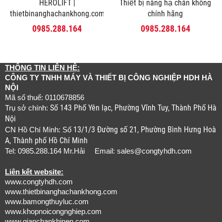
HEROLIFT |
Thiết bị nâng hạ chân không
thietbinanghachankhong.com
chính hãng
0985.288.164
0985.288.164
THÔNG TIN LIÊN HỆ:
CÔNG TY TNHH MÁY VÀ THIẾT BỊ CÔNG NGHIỆP HDH HÀ
NỘI
Mã số thuế: 0110678856
Số 143 Phố Yên lạc, Phường Vĩnh Tuy, Thành Phố Hà
Trụ sở chính:
Nội
13/1/3 Đường số 21, Phường Bình Hưng Hoà
CN Hồ Chí Minh: Số
A, Thành phố Hồ Chí Minh
Tel: 0985.288.164 Mr.Hải Email:
sales@congtyhdh.com
Liên kết website:
www.congtyhdh.com
www.thietbinanghachankhong.com
www.bamongthuyluc.com
www.khopnoicongnghiep.com
www.gianchankhinen.com