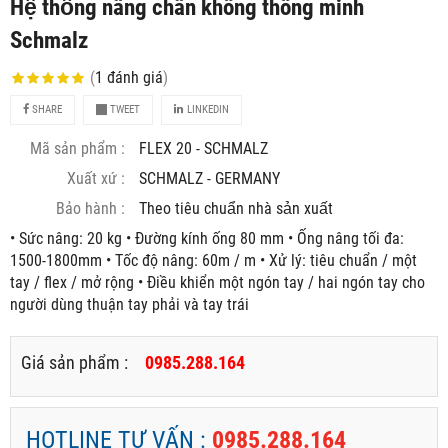
Hệ thống nâng chân không thông minh
Schmalz
(
1
đánh giá
)
SHARE
TWEET
LINKEDIN
Mã sản phẩm :
FLEX 20 - SCHMALZ
Xuất xứ :
SCHMALZ - GERMANY
Bảo hành :
Theo tiêu chuẩn nhà sản xuất
• Sức nâng: 20 kg • Đường kính ống 80 mm • Ống nâng tối đa:
1500-1800mm • Tốc độ nâng: 60m / m • Xử lý: tiêu chuẩn / một
tay / flex / mở rộng • Điều khiển một ngón tay / hai ngón tay cho
người dùng thuận tay phải và tay trái
Giá sản phẩm :
0985.288.164
HOTLINE TƯ VẤN :
0985.288.164