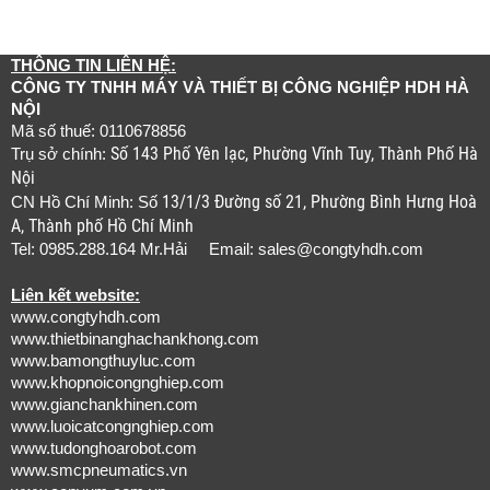
THÔNG TIN LIÊN HỆ:
CÔNG TY TNHH MÁY VÀ THIẾT BỊ CÔNG NGHIỆP HDH HÀ
NỘI
Mã số thuế: 0110678856
Số 143 Phố Yên lạc, Phường Vĩnh Tuy, Thành Phố Hà
Trụ sở chính:
Nội
13/1/3 Đường số 21, Phường Bình Hưng Hoà
CN Hồ Chí Minh: Số
A, Thành phố Hồ Chí Minh
Tel: 0985.288.164 Mr.Hải Email:
sales@congtyhdh.com
Liên kết website:
www.congtyhdh.com
www.thietbinanghachankhong.com
www.bamongthuyluc.com
www.khopnoicongnghiep.com
www.gianchankhinen.com
www.luoicatcongnghiep.com
www.tudonghoarobot.com
www.smcpneumatics.vn