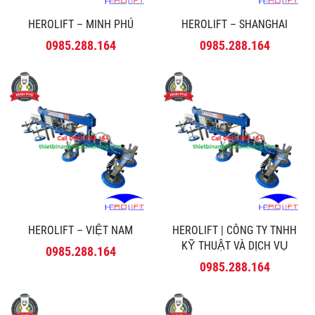
HEROLIFT – MINH PHÚ
HEROLIFT – SHANGHAI
0985.288.164
0985.288.164
HEROLIFT – VIỆT NAM
HEROLIFT | CÔNG TY TNHH
KỸ THUẬT VÀ DỊCH VỤ
0985.288.164
MINH PHÚ
0985.288.164