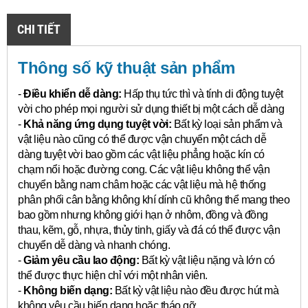
CHI TIẾT
Thông số kỹ thuật sản phẩm
-
Điều khiển dễ dàng:
Hấp thụ tức thì và tính di động tuyệt
vời cho phép mọi người sử dụng thiết bị một cách dễ dàng
-
Khả năng ứng dụng tuyệt vời:
Bất kỳ loại sản phẩm và
vật liệu nào cũng có thể được vận chuyển một cách dễ
dàng tuyệt vời bao gồm các vật liệu phẳng hoặc kín có
chạm nổi hoặc đường cong.
Các vật liệu không thể vận
chuyển bằng nam châm hoặc các vật liệu mà hệ thống
phân phối cân bằng không khí dính cũ không thể mang theo
bao gồm nhưng không giới hạn ở nhôm, đồng và đồng
thau, kẽm, gỗ, nhựa, thủy tinh, giấy và đá có thể được vận
chuyển dễ dàng và nhanh chóng.
-
Giảm yêu cầu lao động:
Bất kỳ vật liệu nặng và lớn có
thể được thực hiện chỉ với một nhân viên.
-
Không biến dạng:
Bất kỳ vật liệu nào đều được hút mà
không yêu cầu biến dạng hoặc tháo gỡ.