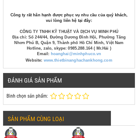
Công ty rất hân hạnh được phục vụ nhu cầu của quý khách,
vui lòng liên hệ tại đây:
CÔNG TY TNHH KỸ THUẬT VÀ DỊCH VỤ MINH PHÚ
Địa chỉ: Số 244/44, Đường Dương Đình Hội, Phường Tăng
Nhơn Phú B, Quận 9, Thành phố Hồ Chí Minh, Việt Nam
Hotline, zalo, skype: 0985.288.164 ( Mr.Hải )
Email:
hoanghai@minhphuco.vn
Website:
www.thietbinanghachankhong.com
ĐÁNH GIÁ SẢN PHẨM
Bình chọn sản phẩm:
SẢN PHẨM CÙNG LOẠI