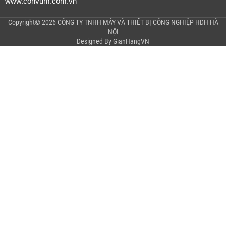
www.convum.com.vn
Copyright© 2026 CÔNG TY TNHH MÁY VÀ THIẾT BỊ CÔNG NGHIỆP HDH HÀ
NỘI
Designed By
GianHangVN