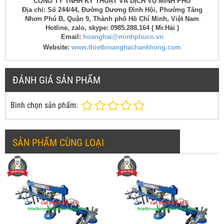
CÔNG TY TNHH KỸ THUẬT VÀ DỊCH VỤ MINH PHÚ
Địa chỉ: Số 244/44, Đường Dương Đình Hội, Phường Tăng
Nhơn Phú B, Quận 9, Thành phố Hồ Chí Minh, Việt Nam
Hotline, zalo, skype: 0985.288.164 ( Mr.Hải )
Email:
hoanghai@minhphuco.vn
Website:
www.thietbinanghachankhong.com
ĐÁNH GIÁ SẢN PHẨM
Bình chọn sản phẩm:
SẢN PHẨM CÙNG LOẠI