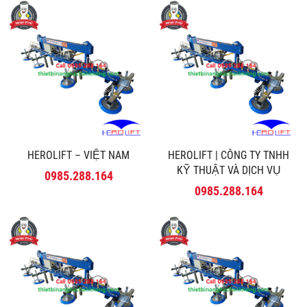
HEROLIFT – VIỆT NAM
HEROLIFT | CÔNG TY TNHH
KỸ THUẬT VÀ DỊCH VỤ
0985.288.164
MINH PHÚ
0985.288.164