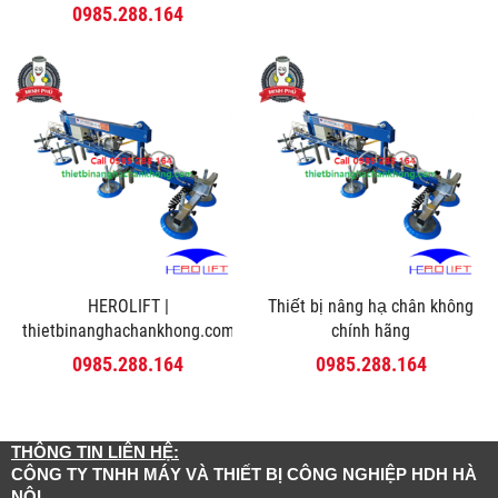
0985.288.164
HEROLIFT |
Thiết bị nâng hạ chân không
thietbinanghachankhong.com
chính hãng
0985.288.164
0985.288.164
THÔNG TIN LIÊN HỆ:
CÔNG TY TNHH MÁY VÀ THIẾT BỊ CÔNG NGHIỆP HDH HÀ
NỘI