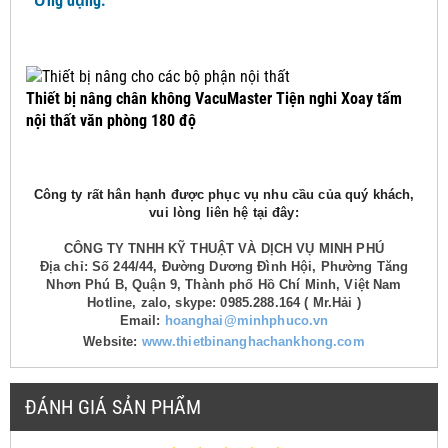
Ứng dụng:
Thiết bị nâng chân không VacuMaster Tiện nghi Xoay tấm
nội thất văn phòng 180 độ
Công ty rất hân hạnh được phục vụ nhu cầu của quý khách,
vui lòng liên hệ tại đây:
CÔNG TY TNHH KỸ THUẬT VÀ DỊCH VỤ MINH PHÚ
Địa chỉ: Số 244/44, Đường Dương Đình Hội, Phường Tăng
Nhơn Phú B, Quận 9, Thành phố Hồ Chí Minh, Việt Nam
Hotline, zalo, skype: 0985.288.164 ( Mr.Hải )
Email:
hoanghai@minhphuco.vn
Website:
www.thietbinanghachankhong.com
ĐÁNH GIÁ SẢN PHẨM