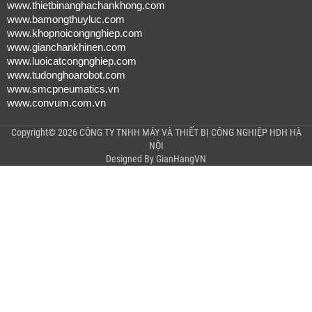
www.thietbinanghachankhong.com
www.bamongthuyluc.com
www.khopnoicongnghiep.com
www.gianchankhinen.com
www.luoicatcongnghiep.com
www.tudonghoarobot.com
www.smcpneumatics.vn
www.convum.com.vn
Copyright© 2026 CÔNG TY TNHH MÁY VÀ THIẾT BỊ CÔNG NGHIỆP HDH HÀ
NỘI
Designed By
GianHangVN