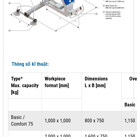
Thông số kĩ thuật:
Type*
Workpiece
Dimensions
Ove
Max. capacity
format [mm]
L x B [mm]
[kg]
Basic
Basic /
1,000 x 1,000
800 x 750
1,150
Comfort 75
2,000 x 1,000
1,600 x 750
1,150