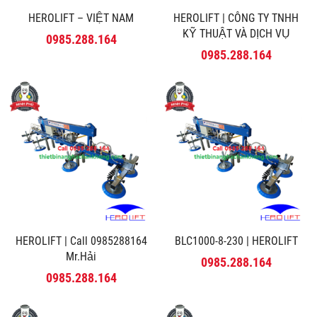
HEROLIFT – VIỆT NAM
HEROLIFT | CÔNG TY TNHH
KỸ THUẬT VÀ DỊCH VỤ
0985.288.164
MINH PHÚ
0985.288.164
HEROLIFT | Call 0985288164
BLC1000-8-230 | HEROLIFT
Mr.Hải
0985.288.164
0985.288.164