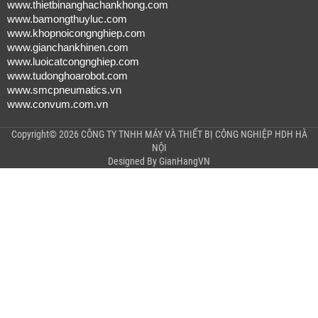
www.thietbinanghachankhong.com
www.bamongthuyluc.com
www.khopnoicongnghiep.com
www.gianchankhinen.com
www.luoicatcongnghiep.com
www.tudonghoarobot.com
www.smcpneumatics.vn
www.convum.com.vn
Copyright© 2026 CÔNG TY TNHH MÁY VÀ THIẾT BỊ CÔNG NGHIỆP HDH HÀ
NỘI
Designed By
GianHangVN