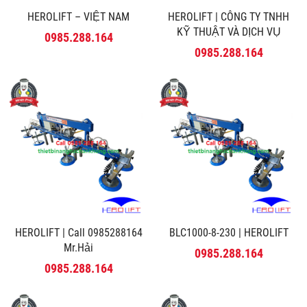
HEROLIFT – VIỆT NAM
HEROLIFT | CÔNG TY TNHH
KỸ THUẬT VÀ DỊCH VỤ
0985.288.164
MINH PHÚ
0985.288.164
HEROLIFT | Call 0985288164
BLC1000-8-230 | HEROLIFT
Mr.Hải
0985.288.164
0985.288.164