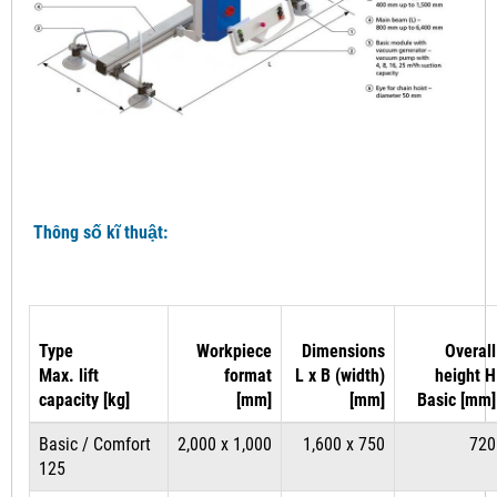
Thông số kĩ thuật:
Type
Workpiece
Dimensions
Overall
Max. lift
format
L x B (width)
height H
capacity [kg]
[mm]
[mm]
Basic [mm]
Basic / Comfort
2,000 x 1,000
1,600 x 750
720
125