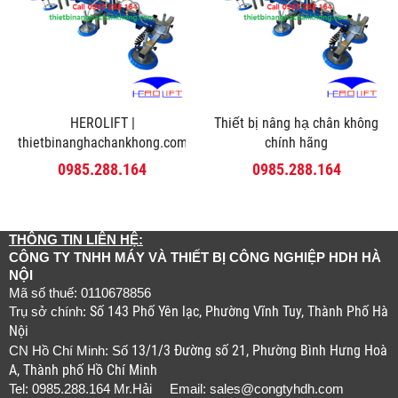
HEROLIFT |
Thiết bị nâng hạ chân không
thietbinanghachankhong.com
chính hãng
0985.288.164
0985.288.164
THÔNG TIN LIÊN HỆ:
CÔNG TY TNHH MÁY VÀ THIẾT BỊ CÔNG NGHIỆP HDH HÀ
NỘI
Mã số thuế: 0110678856
Số 143 Phố Yên lạc, Phường Vĩnh Tuy, Thành Phố Hà
Trụ sở chính:
Nội
13/1/3 Đường số 21, Phường Bình Hưng Hoà
CN Hồ Chí Minh: Số
A, Thành phố Hồ Chí Minh
Tel: 0985.288.164 Mr.Hải Email:
sales@congtyhdh.com