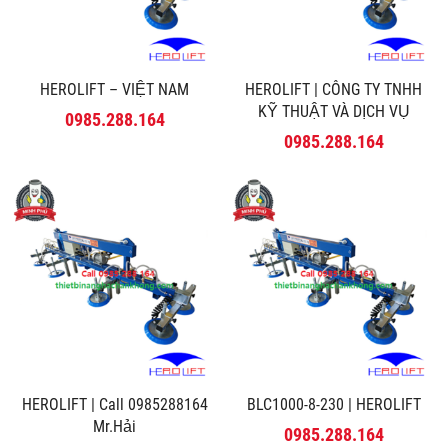
HEROLIFT – VIỆT NAM
HEROLIFT | CÔNG TY TNHH
KỸ THUẬT VÀ DỊCH VỤ
0985.288.164
MINH PHÚ
0985.288.164
HEROLIFT | Call 0985288164
BLC1000-8-230 | HEROLIFT
Mr.Hải
0985.288.164