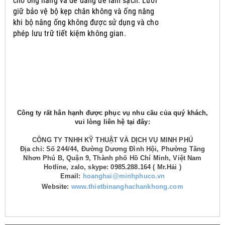
cho ống nâng và dễ dàng để làm sạch.
Lưới
giữ bảo vệ bộ kẹp chân không và ống nâng
khi bộ nâng ống không được sử dụng và cho
phép lưu trữ tiết kiệm không gian.
Công ty rất hân hạnh được phục vụ nhu cầu của quý khách,
vui lòng liên hệ tại đây:
CÔNG TY TNHH KỸ THUẬT VÀ DỊCH VỤ MINH PHÚ
Địa chỉ: Số 244/44, Đường Dương Đình Hội, Phường Tăng
Nhơn Phú B, Quận 9, Thành phố Hồ Chí Minh, Việt Nam
Hotline, zalo, skype: 0985.288.164 ( Mr.Hải )
Email:
hoanghai@minhphuco.vn
Website:
www.thietbinanghachankhong.com