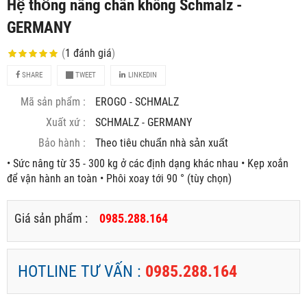
Hệ thống nâng chân không Schmalz -
GERMANY
(
1
đánh giá
)
SHARE
TWEET
LINKEDIN
Mã sản phẩm :
EROGO - SCHMALZ
Xuất xứ :
SCHMALZ - GERMANY
Bảo hành :
Theo tiêu chuẩn nhà sản xuất
• Sức nâng từ 35 - 300 kg ở các định dạng khác nhau • Kẹp xoắn
để vận hành an toàn • Phôi xoay tới 90 ° (tùy chọn)
Giá sản phẩm :
0985.288.164
HOTLINE TƯ VẤN :
0985.288.164