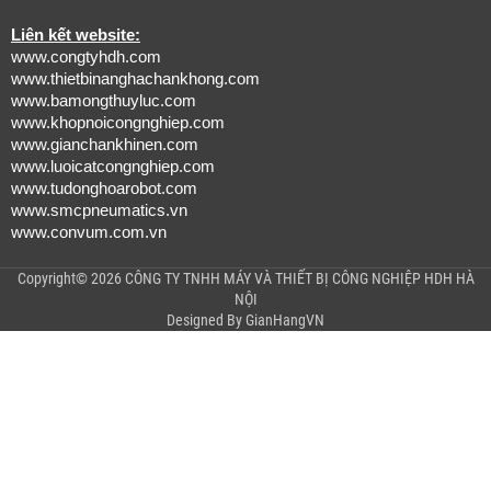
Liên kết website:
www.congtyhdh.com
www.thietbinanghachankhong.com
www.bamongthuyluc.com
www.khopnoicongnghiep.com
www.gianchankhinen.com
www.luoicatcongnghiep.com
www.tudonghoarobot.com
www.smcpneumatics.vn
www.convum.com.vn
Copyright© 2026 CÔNG TY TNHH MÁY VÀ THIẾT BỊ CÔNG NGHIỆP HDH HÀ
NỘI
Designed By
GianHangVN