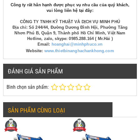
Công ty rất hân hạnh được phục vụ nhu cầu của quý khách,
vui lòng liên hệ tại đây:
CÔNG TY TNHH KỸ THUẬT VÀ DỊCH VỤ MINH PHÚ
Địa chỉ: Số 244/44, Đường Dương Đình Hội, Phường Tăng
Nhơn Phú B, Quận 9, Thành phố Hồ Chí Minh, Việt Nam
Hotline, zalo, skype: 0985.288.164 ( Mr.Hải )
Email:
hoanghai@minhphuco.vn
Website:
www.thietbinanghachankhong.com
ĐÁNH GIÁ SẢN PHẨM
Bình chọn sản phẩm:
SẢN PHẨM CÙNG LOẠI