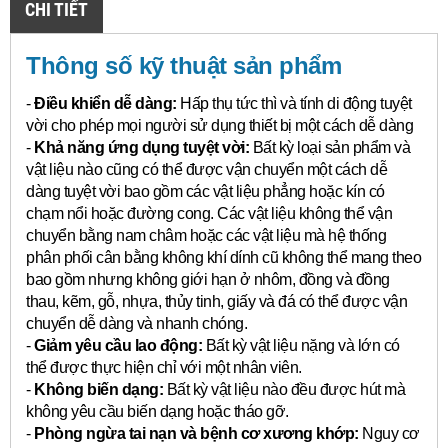
CHI TIẾT
Thông số kỹ thuật sản phẩm
-
Điều khiển dễ dàng:
Hấp thụ tức thì và tính di động tuyệt
vời cho phép mọi người sử dụng thiết bị một cách dễ dàng
-
Khả năng ứng dụng tuyệt vời:
Bất kỳ loại sản phẩm và
vật liệu nào cũng có thể được vận chuyển một cách dễ
dàng tuyệt vời bao gồm các vật liệu phẳng hoặc kín có
chạm nổi hoặc đường cong.
Các vật liệu không thể vận
chuyển bằng nam châm hoặc các vật liệu mà hệ thống
phân phối cân bằng không khí dính cũ không thể mang theo
bao gồm nhưng không giới hạn ở nhôm, đồng và đồng
thau, kẽm, gỗ, nhựa, thủy tinh, giấy và đá có thể được vận
chuyển dễ dàng và nhanh chóng.
-
Giảm yêu cầu lao động:
Bất kỳ vật liệu nặng và lớn có
thể được thực hiện chỉ với một nhân viên.
-
Không biến dạng:
Bất kỳ vật liệu nào đều được hút mà
không yêu cầu biến dạng hoặc tháo gỡ.
-
Phòng ngừa tai nạn và bệnh cơ xương khớp:
Nguy cơ