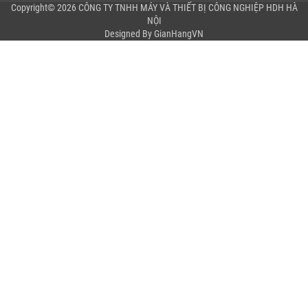
Copyright© 2026 CÔNG TY TNHH MÁY VÀ THIẾT BỊ CÔNG NGHIỆP HDH HÀ
NỘI
Designed By
GianHangVN