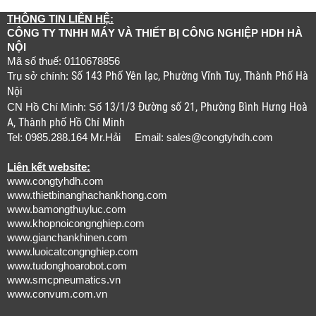
THÔNG TIN LIÊN HỆ:
CÔNG TY TNHH MÁY VÀ THIẾT BỊ CÔNG NGHIỆP HDH HÀ
NỘI
Mã số thuế: 0110678856
Số 143 Phố Yên lạc, Phường Vĩnh Tuy, Thành Phố Hà
Trụ sở chính:
Nội
13/1/3 Đường số 21, Phường Bình Hưng Hoà
CN Hồ Chí Minh: Số
A, Thành phố Hồ Chí Minh
Tel: 0985.288.164 Mr.Hải Email:
sales@congtyhdh.com
Liên kết website:
www.congtyhdh.com
www.thietbinanghachankhong.com
www.bamongthuyluc.com
www.khopnoicongnghiep.com
www.gianchankhinen.com
www.luoicatcongnghiep.com
www.tudonghoarobot.com
www.smcpneumatics.vn
www.convum.com.vn