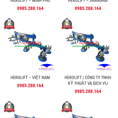
HEROLIFT – MINH PHÚ
HEROLIFT – SHANGHAI
0985.288.164
0985.288.164
HEROLIFT – VIỆT NAM
HEROLIFT | CÔNG TY TNHH
KỸ THUẬT VÀ DỊCH VỤ
0985.288.164
MINH PHÚ
0985.288.164