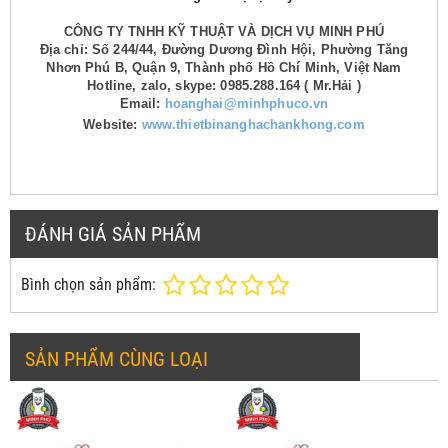
CÔNG TY TNHH KỸ THUẬT VÀ DỊCH VỤ MINH PHÚ
Địa chỉ: Số 244/44, Đường Dương Đình Hội, Phường Tăng
Nhơn Phú B, Quận 9, Thành phố Hồ Chí Minh, Việt Nam
Hotline, zalo, skype: 0985.288.164 ( Mr.Hải )
Email:
hoanghai@minhphuco.vn
Website:
www.thietbinanghachankhong.com
ĐÁNH GIÁ SẢN PHẨM
Bình chọn sản phẩm:
SẢN PHẨM CÙNG LOẠI