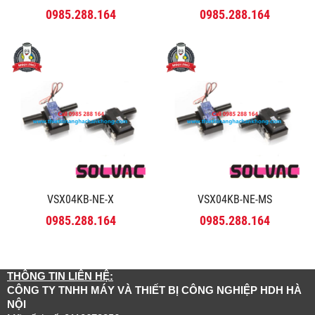
0985.288.164
0985.288.164
VSX04KB-NE-X
VSX04KB-NE-MS
0985.288.164
0985.288.164
THÔNG TIN LIÊN HỆ:
CÔNG TY TNHH MÁY VÀ THIẾT BỊ CÔNG NGHIỆP HDH HÀ
NỘI