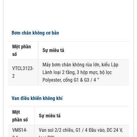
Bơm chân không cơ bản
Một phần
Sự miêu tả
số
Máy bơm chân không rùa lớn, kiểu Lập
VTCL3123-
Lành loại 2 tầng, 3 hộp mực, bộ lọc
2
Polyester, cổng G1 & G3 / 4 ″
Van điều khiển không khí
Một
Sự miêu tả
phần số
VMS14-
Van sol 2/2 chiều, G1 / 4 Đầu vào, DC 24 V,