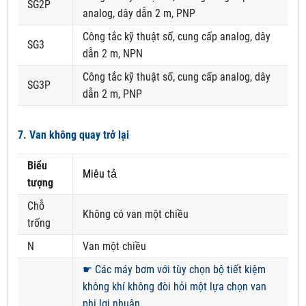
SG2P
analog, dây dẫn 2 m, PNP
Công tắc kỹ thuật số, cung cấp analog, dây
SG3
dẫn 2 m, NPN
Công tắc kỹ thuật số, cung cấp analog, dây
SG3P
dẫn 2 m, PNP
7. Van không quay trở lại
Biểu
Miêu tả
tượng
Chỗ
Không có van một chiều
trống
N
Van một chiều
☛
Các máy bơm với tùy chọn bộ tiết kiệm
không khí không đòi hỏi một lựa chọn van
phi lợi nhuận.