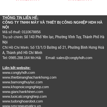
THÔNG TIN LIÊN HỆ:
CÔNG TY TNHH MÁY VÀ THIẾT BỊ CÔNG NGHIỆP HDH HÀ
NỘI
Mã số thuế: 0110678856
Số 143 Phố Yên lạc, Phường Vĩnh Tuy, Thành Phố Hà
Trụ sở chính:
Nội
13/1/3 Đường số 21, Phường Bình Hưng Hoà
CN Hồ Chí Minh: Số
A, Thành phố Hồ Chí Minh
Tel: 0985.288.164 Mr.Hải Email:
sales@congtyhdh.com
Liên kết website:
www.congtyhdh.com
www.thietbinanghachankhong.com
www.bamongthuyluc.com
www.khopnoicongnghiep.com
www.gianchankhinen.com
www.luoicatcongnghiep.com
www.tudonghoarobot.com
www.smcpneumatics.vn