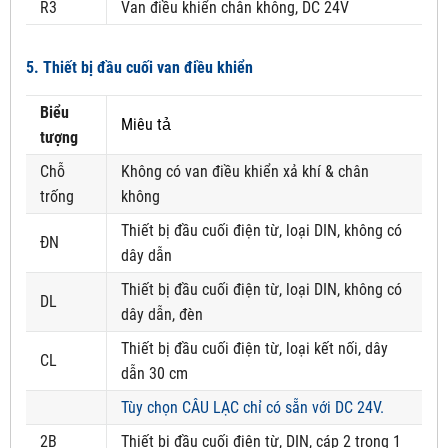
R3
Van điều khiển chân không, DC 24V
5. Thiết bị đầu cuối van điều khiển
Biểu
Miêu tả
tượng
Chỗ
Không có van điều khiển xả khí & chân
trống
không
Thiết bị đầu cuối điện từ, loại DIN, không có
ĐN
dây dẫn
Thiết bị đầu cuối điện từ, loại DIN, không có
DL
dây dẫn, đèn
Thiết bị đầu cuối điện từ, loại kết nối, dây
CL
dẫn 30 cm
Tùy chọn CÂU LẠC chỉ có sẵn với DC 24V.
2B
Thiết bị đầu cuối điện từ, DIN, cáp 2 trong 1