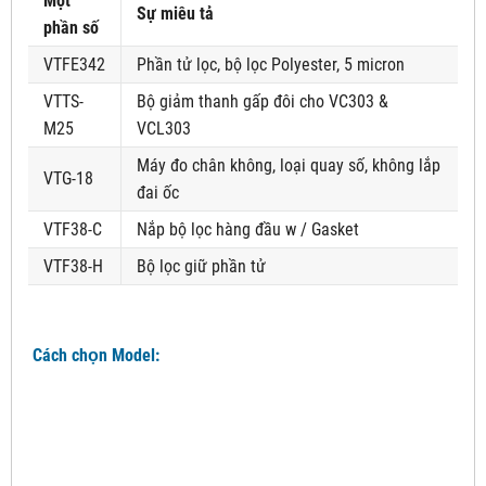
Một
Sự miêu tả
phần số
VTFE342
Phần tử lọc, bộ lọc Polyester, 5 micron
VTTS-
Bộ giảm thanh gấp đôi cho VC303 &
M25
VCL303
Máy đo chân không, loại quay số, không lắp
VTG-18
đai ốc
VTF38-C
Nắp bộ lọc hàng đầu w / Gasket
VTF38-H
Bộ lọc giữ phần tử
Cách chọn Model: