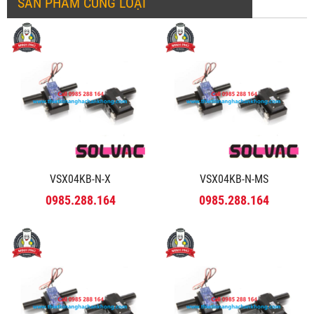
SẢN PHẨM CÙNG LOẠI
VSX04KB-N-X
VSX04KB-N-MS
0985.288.164
0985.288.164