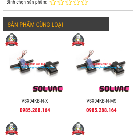
Bình chọn sản phẩm:
SẢN PHẨM CÙNG LOẠI
VSX04KB-N-X
VSX04KB-N-MS
0985.288.164
0985.288.164