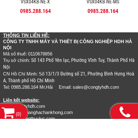
VSX04KB-NE-X
VSX04KB-NE-MS
0985.288.164
0985.288.164
THÔNG TIN LIÊN HỆ:
CÔNG TY TNHH MÁY VÀ THIẾT BỊ CÔNG NGHIỆP HDH HÀ
NỘI
Mã số thuế: 0110678856
Số 143 Phố Yên lạc, Phường Vĩnh Tuy, Thành Phố Hà
Trụ sở chính:
Nội
13/1/3 Đường số 21, Phường Bình Hưng Hoà
CN Hồ Chí Minh: Số
A, Thành phố Hồ Chí Minh
Tel: 0985.288.164 Mr.Hải Email:
sales@congtyhdh.com
Liên kết website:
www.congtyhdh.com
www.thietbinanghachankhong.com
(
0
)
www.bamongthuyluc.com
www.khopnoicongnghiep.com
www.gianchankhinen.com
www.luoicatcongnghiep.com