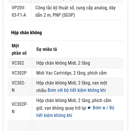
VP20V-
Công tắc kỹ thuật số, cung cấp analog, dây
03-F1-A
dẫn 2 m, PNP (SG3P)
Hộp chân không
Một
Sự miêu tả
phần số
VC302
Hộp chân không Midi, 2 tầng
VC302P
Midi Vac Cartridge, 2 tầng, phích cắm
VC302-
Hộp chân không Midi, 2 tầng, van một
N
Bơm với bộ tiết kiệm không khí
chiều
Hộp chân không Midi, 2 tầng, phích cắm
VC302P-
☛ Bơm w / Bộ
giữ, van không quay trở lại
N
tiết kiệm không khí