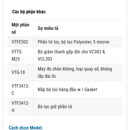
Các bộ phận khác
Một phần
Sự miêu tả
số
VTFE502
Phần tử lọc, bộ lọc Polyester, 5 micron
VTTS-
Bộ giảm thanh gấp đôi cho VC303 &
M25
VCL303
Máy đo chân không, loại quay số, không
VTG-18
lắp đai ốc
VTF3412-
Nắp bộ lọc hàng đầu w / Gasket
C
VTF3412-
Bộ lọc giữ phần tử
H
Cách chọn Model: