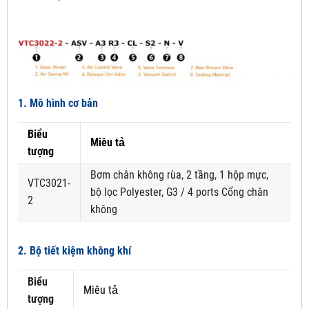
1. Mô hình cơ bản
Biểu
Miêu tả
tượng
Bơm chân không rùa, 2 tầng, 1 hộp mực,
VTC3021-
bộ lọc Polyester, G3 / 4 ports Cổng chân
2
không
2. Bộ tiết kiệm không khí
Biểu
Miêu tả
tượng