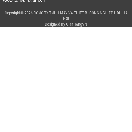
www.convum.com.vn
Copyright© 2026 CÔNG TY TNHH MÁY VÀ THIẾT BỊ CÔNG NGHIỆP HDH HÀ
NỘI
Designed By
GianHangVN