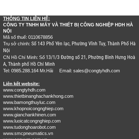
THÔNG TIN LIÊN HỆ:
CÔNG TY TNHH MÁY VÀ THIẾT BỊ CÔNG NGHIỆP HDH HÀ
NỘI
Mã số thuế: 0110678856
Số 143 Phố Yên lạc, Phường Vĩnh Tuy, Thành Phố Hà
Trụ sở chính:
Nội
13/1/3 Đường số 21, Phường Bình Hưng Hoà
CN Hồ Chí Minh: Số
A, Thành phố Hồ Chí Minh
Tel: 0985.288.164 Mr.Hải Email:
sales@congtyhdh.com
Liên kết website:
www.congtyhdh.com
www.thietbinanghachankhong.com
www.bamongthuyluc.com
www.khopnoicongnghiep.com
www.gianchankhinen.com
www.luoicatcongnghiep.com
www.tudonghoarobot.com
www.smcpneumatics.vn