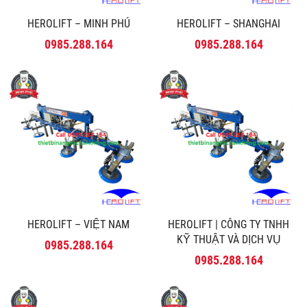
HEROLIFT – MINH PHÚ
HEROLIFT – SHANGHAI
0985.288.164
0985.288.164
HEROLIFT – VIỆT NAM
HEROLIFT | CÔNG TY TNHH
KỸ THUẬT VÀ DỊCH VỤ
0985.288.164
MINH PHÚ
0985.288.164