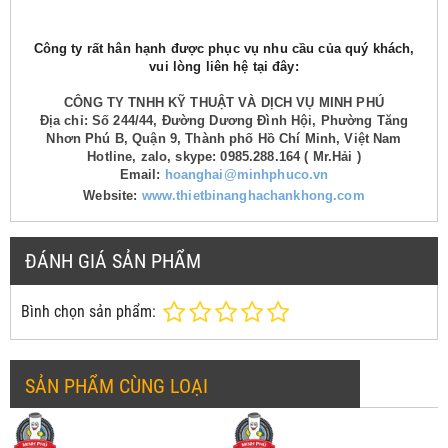
Công ty rất hân hạnh được phục vụ nhu cầu của quý khách,
vui lòng liên hệ tại đây:
CÔNG TY TNHH KỸ THUẬT VÀ DỊCH VỤ MINH PHÚ
Địa chỉ: Số 244/44, Đường Dương Đình Hội, Phường Tăng
Nhơn Phú B, Quận 9, Thành phố Hồ Chí Minh, Việt Nam
Hotline, zalo, skype: 0985.288.164 ( Mr.Hải )
Email:
hoanghai@minhphuco.vn
Website:
www.thietbinanghachankhong.com
ĐÁNH GIÁ SẢN PHẨM
Bình chọn sản phẩm:
SẢN PHẨM CÙNG LOẠI