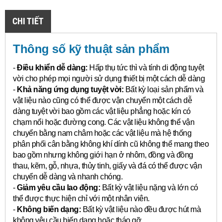
CHI TIẾT
Thông số kỹ thuật sản phẩm
-
Điều khiển dễ dàng:
Hấp thụ tức thì và tính di động tuyệt
vời cho phép mọi người sử dụng thiết bị một cách dễ dàng
-
Khả năng ứng dụng tuyệt vời:
Bất kỳ loại sản phẩm và
vật liệu nào cũng có thể được vận chuyển một cách dễ
dàng tuyệt vời bao gồm các vật liệu phẳng hoặc kín có
chạm nổi hoặc đường cong.
Các vật liệu không thể vận
chuyển bằng nam châm hoặc các vật liệu mà hệ thống
phân phối cân bằng không khí dính cũ không thể mang theo
bao gồm nhưng không giới hạn ở nhôm, đồng và đồng
thau, kẽm, gỗ, nhựa, thủy tinh, giấy và đá có thể được vận
chuyển dễ dàng và nhanh chóng.
-
Giảm yêu cầu lao động:
Bất kỳ vật liệu nặng và lớn có
thể được thực hiện chỉ với một nhân viên.
-
Không biến dạng:
Bất kỳ vật liệu nào đều được hút mà
không yêu cầu biến dạng hoặc tháo gỡ.