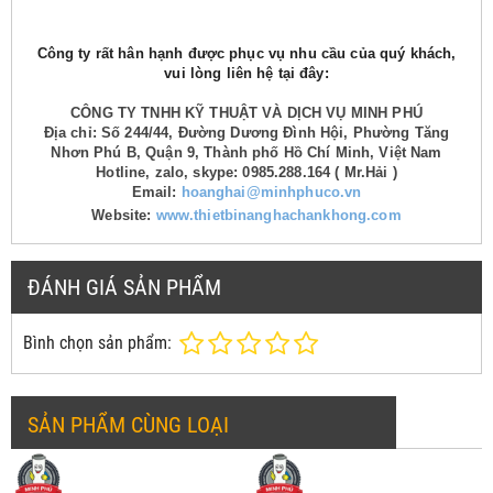
Công ty rất hân hạnh được phục vụ nhu cầu của quý khách,
vui lòng liên hệ tại đây:
CÔNG TY TNHH KỸ THUẬT VÀ DỊCH VỤ MINH PHÚ
Địa chỉ: Số 244/44, Đường Dương Đình Hội, Phường Tăng
Nhơn Phú B, Quận 9, Thành phố Hồ Chí Minh, Việt Nam
Hotline, zalo, skype: 0985.288.164 ( Mr.Hải )
Email:
hoanghai@minhphuco.vn
Website:
www.thietbinanghachankhong.com
ĐÁNH GIÁ SẢN PHẨM
Bình chọn sản phẩm:
SẢN PHẨM CÙNG LOẠI