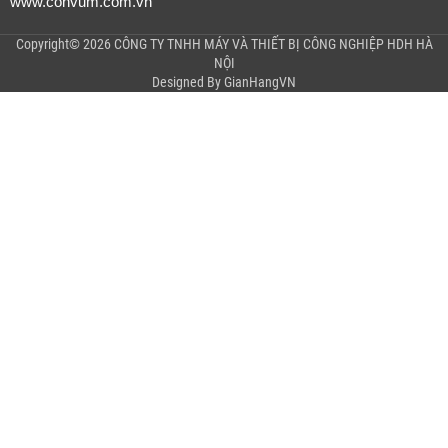
www.convum.com.vn
Copyright© 2026 CÔNG TY TNHH MÁY VÀ THIẾT BỊ CÔNG NGHIỆP HDH HÀ
NỘI
Designed By
GianHangVN