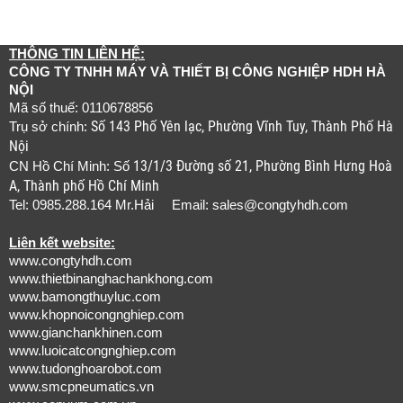
THÔNG TIN LIÊN HỆ:
CÔNG TY TNHH MÁY VÀ THIẾT BỊ CÔNG NGHIỆP HDH HÀ
NỘI
Mã số thuế: 0110678856
Số 143 Phố Yên lạc, Phường Vĩnh Tuy, Thành Phố Hà
Trụ sở chính:
Nội
13/1/3 Đường số 21, Phường Bình Hưng Hoà
CN Hồ Chí Minh: Số
A, Thành phố Hồ Chí Minh
Tel: 0985.288.164 Mr.Hải Email:
sales@congtyhdh.com
Liên kết website:
www.congtyhdh.com
www.thietbinanghachankhong.com
www.bamongthuyluc.com
www.khopnoicongnghiep.com
www.gianchankhinen.com
www.luoicatcongnghiep.com
www.tudonghoarobot.com
www.smcpneumatics.vn