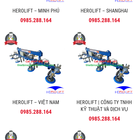
HEROLIFT – MINH PHÚ
HEROLIFT – SHANGHAI
0985.288.164
0985.288.164
HEROLIFT – VIỆT NAM
HEROLIFT | CÔNG TY TNHH
KỸ THUẬT VÀ DỊCH VỤ
0985.288.164
MINH PHÚ
0985.288.164