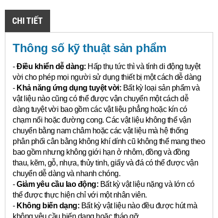
CHI TIẾT
Thông số kỹ thuật sản phẩm
-
Điều khiển dễ dàng:
Hấp thụ tức thì và tính di động tuyệt
vời cho phép mọi người sử dụng thiết bị một cách dễ dàng
-
Khả năng ứng dụng tuyệt vời:
Bất kỳ loại sản phẩm và
vật liệu nào cũng có thể được vận chuyển một cách dễ
dàng tuyệt vời bao gồm các vật liệu phẳng hoặc kín có
chạm nổi hoặc đường cong.
Các vật liệu không thể vận
chuyển bằng nam châm hoặc các vật liệu mà hệ thống
phân phối cân bằng không khí dính cũ không thể mang theo
bao gồm nhưng không giới hạn ở nhôm, đồng và đồng
thau, kẽm, gỗ, nhựa, thủy tinh, giấy và đá có thể được vận
chuyển dễ dàng và nhanh chóng.
-
Giảm yêu cầu lao động:
Bất kỳ vật liệu nặng và lớn có
thể được thực hiện chỉ với một nhân viên.
-
Không biến dạng:
Bất kỳ vật liệu nào đều được hút mà
không yêu cầu biến dạng hoặc tháo gỡ.