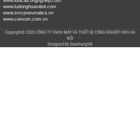
www.luoicatcongnghiep.com
www.tudonghoarobot.com
www.smcpneumatics.vn
www.convum.com.vn
Copyright© 2026 CÔNG TY TNHH MÁY VÀ THIẾT BỊ CÔNG NGHIỆP HDH HÀ
NỘI
Designed By
GianHangVN