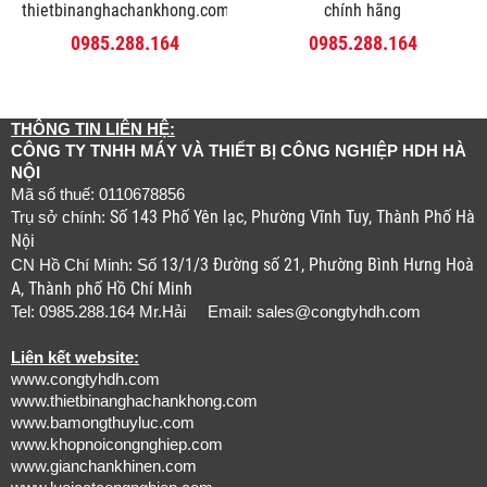
thietbinanghachankhong.com
chính hãng
0985.288.164
0985.288.164
THÔNG TIN LIÊN HỆ:
CÔNG TY TNHH MÁY VÀ THIẾT BỊ CÔNG NGHIỆP HDH HÀ
NỘI
Mã số thuế: 0110678856
Số 143 Phố Yên lạc, Phường Vĩnh Tuy, Thành Phố Hà
Trụ sở chính:
Nội
13/1/3 Đường số 21, Phường Bình Hưng Hoà
CN Hồ Chí Minh: Số
A, Thành phố Hồ Chí Minh
Tel: 0985.288.164 Mr.Hải Email:
sales@congtyhdh.com
Liên kết website:
www.congtyhdh.com
www.thietbinanghachankhong.com
www.bamongthuyluc.com
www.khopnoicongnghiep.com
www.gianchankhinen.com