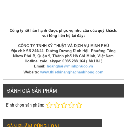
Công ty rất hân hạnh được phục vụ nhu cầu của quý khách,
vui lòng liên hệ tại đây:
CÔNG TY TNHH KỸ THUẬT VÀ DỊCH VỤ MINH PHÚ
Địa chỉ: Số 244/44, Đường Dương Đình Hội, Phường Tăng
Nhơn Phú B, Quận 9, Thành phố Hồ Chí Minh, Việt Nam
Hotline, zalo, skype: 0985.288.164 ( Mr.Hải )
Email:
hoanghai@minhphuco.vn
Website:
www.thietbinanghachankhong.com
ĐÁNH GIÁ SẢN PHẨM
Bình chọn sản phẩm:
SẢN PHẨM CÙNG LOẠI