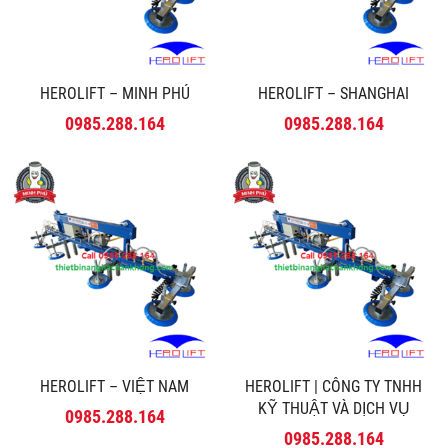
HEROLIFT – MINH PHÚ
HEROLIFT – SHANGHAI
0985.288.164
0985.288.164
HEROLIFT – VIỆT NAM
HEROLIFT | CÔNG TY TNHH
KỸ THUẬT VÀ DỊCH VỤ
0985.288.164
MINH PHÚ
0985.288.164