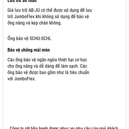
Lưu trữ an toàn
Giá lưu trữ AB-JU có thể được sử dụng để lưu
trữ JumboFlex khi không sử dụng để bảo vệ
ống nâng và kẹp chân không.
Ống bảo vệ SCHU-SCHL
Bảo vệ chống mài mòn
Các ống bảo vệ ngăn ngừa thiệt hại cơ học
cho ống nâng và dễ dàng để làm sạch.
Các
ống bảo vệ được bao gồm như là tiêu chuẩn
với JumboFlex.
Công ty rất hân hạnh được phục vụ nhu cầu của quý khách,