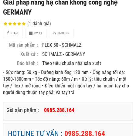
Giải pháp nâng hạ chân không công nghệ
GERMANY
(
1
đánh giá
)
SHARE
TWEET
LINKEDIN
Mã sản phẩm :
FLEX 50 - SCHMALZ
Xuất xứ :
SCHMALZ - GERMANY
Bảo hành :
Theo tiêu chuẩn nhà sản xuất
• Sức nâng: 50 kg • Đường kính ống 120 mm • Ống nâng tối đa:
1500-1800mm • Tốc độ nâng: 60m / m • Xử lý: tiêu chuẩn / một
tay / flex / mở rộng • Điều khiển một ngón tay / hai ngón tay cho
người dùng thuận tay phải và tay trái
Giá sản phẩm :
0985.288.164
HOTLINE TƯ VẤN :
0985.288.164