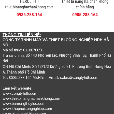
HEROLIFT |
Thiết bị nâng hạ chân không
thietbinanghachankhong.com
chính hãng
0985.288.164
0985.288.164
THÔNG TIN LIÊN HỆ:
CÔNG TY TNHH MÁY VÀ THIẾT BỊ CÔNG NGHIỆP HDH HÀ
NỘI
Mã số thuế: 0110678856
Số 143 Phố Yên lạc, Phường Vĩnh Tuy, Thành Phố Hà
Trụ sở chính:
Nội
13/1/3 Đường số 21, Phường Bình Hưng Hoà
CN Hồ Chí Minh: Số
A, Thành phố Hồ Chí Minh
Tel: 0985.288.164 Mr.Hải Email:
sales@congtyhdh.com
Liên kết website:
www.congtyhdh.com
www.thietbinanghachankhong.com
www.bamongthuyluc.com
www.khopnoicongnghiep.com
www.gianchankhinen.com