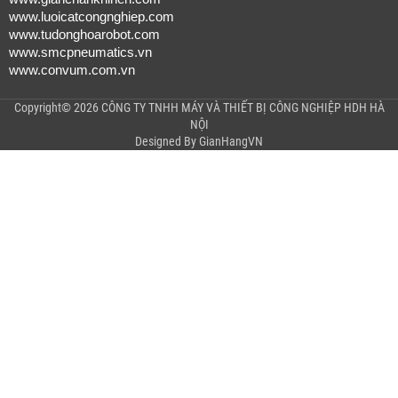
www.luoicatcongnghiep.com
www.tudonghoarobot.com
www.smcpneumatics.vn
www.convum.com.vn
Copyright© 2026 CÔNG TY TNHH MÁY VÀ THIẾT BỊ CÔNG NGHIỆP HDH HÀ
NỘI
Designed By
GianHangVN