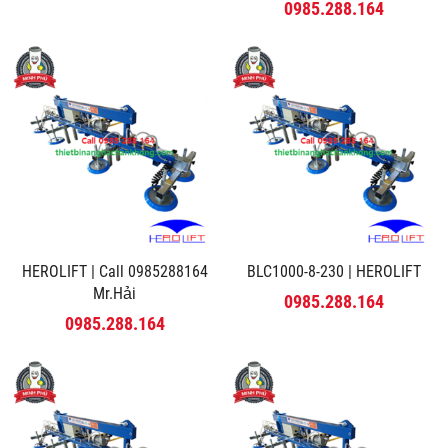
MINH PHÚ
0985.288.164
HEROLIFT | Call 0985288164
BLC1000-8-230 | HEROLIFT
Mr.Hải
0985.288.164
0985.288.164