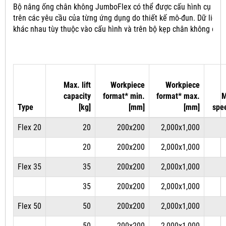
Bộ nâng ống chân không JumboFlex có thể được cấu hình cụ thể
trên các yêu cầu của từng ứng dụng do thiết kế mô-đun.
Dữ liệu 
khác nhau tùy thuộc vào cấu hình và trên bộ kẹp chân không đượ
Max. lift
Workpiece
Workpiece
capacity
format* min.
format* max.
M
Type
[kg]
[mm]
[mm]
spe
Flex 20
20
200x200
2,000x1,000
20
200x200
2,000x1,000
Flex 35
35
200x200
2,000x1,000
35
200x200
2,000x1,000
Flex 50
50
200x200
2,000x1,000
50
200x200
2,000x1,000