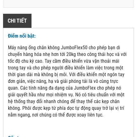
CHI TIẾT
Điểm nổi bật:
Máy nâng ống chân không JumboFlex50 cho phép bạn di
chuyển hàng hóa nhẹ hơn tới 20kg theo công thái học và với
tốc độ chu kỳ cao. Tay cầm điều khiển vừa vặn thoải mái
trong tay và cho phép người điều khiển làm việc trong một
thời gian dài mà không bị mỏi. Với điều khiển một ngón tay
đơn giản, việc nâng, hạ và giải phóng tải là vô cùng trực
quan. Các tính năng đa dạng của JumboFlex cho phép nó
giải quyết hầu như mọi nhiệm vụ. Nó có tiêu chuẩn với một
hệ thống thay đổi nhanh chóng để thay thế các kẹp chân
không. Phôi được kẹp từ phía dọc tự động quay trở lại vị trí
nằm ngang, nơi chúng có thể được xoay liên tục.