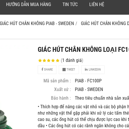
HƯỚNG DẪN MUA HÀNG
TIN TỨC
LIÊN HỆ
GIÁC HÚT CHÂN KHÔNG PIAB - SWEDEN
GIÁC HÚT CHÂN KHÔNG D
GIÁC HÚT CHÂN KHÔNG LOẠI FC
(
1
đánh giá
)
SHARE
TWEET
LINKEDIN
Mã sản phẩm :
PIAB - FC100P
Xuất xứ :
PIAB - SWEDEN
Bảo hành :
Theo tiêu chuẩn nhà sản xuâ
• Thích hợp để nâng các vật nhỏ và các bộ phận 
như những vật thể gặp phải khi xử lý các tấm thé
cao su, các ống hút có thể chịu được lực cao kh
dầu • Các ống hút có các rãnh ngăn không cho c