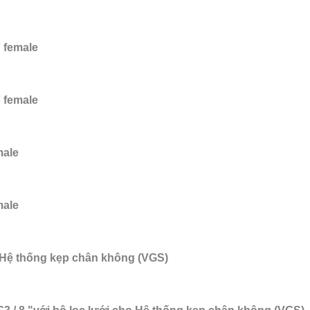
 female
 female
male
male
o Hệ thống kẹp chân không (VGS)