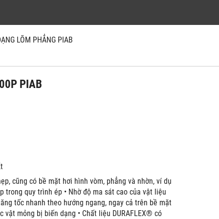
ẠNG LÕM PHẲNG PIAB
100P PIAB
́t
hẹp, cũng có bề mặt hơi hình vòm, phẳng và nhờn, ví dụ
p trong quy trình ép • Nhờ độ ma sát cao của vật liệu
i tăng tốc nhanh theo hướng ngang, ngay cả trên bề mặt
ác vật mỏng bị biến dạng • Chất liệu DURAFLEX® có