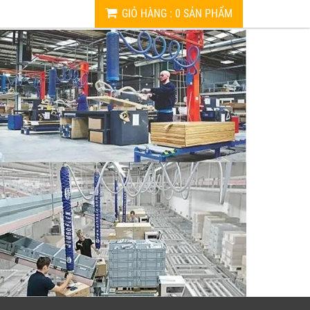
GIỎ HÀNG
:
0
SẢN PHẨM