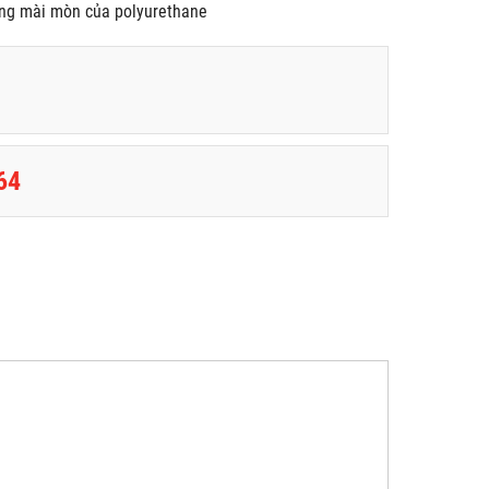
hống mài mòn của polyurethane
64