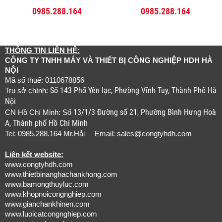
0985.288.164
0985.288.164
THÔNG TIN LIÊN HỆ:
CÔNG TY TNHH MÁY VÀ THIẾT BỊ CÔNG NGHIỆP HDH HÀ
NỘI
Mã số thuế: 0110678856
Số 143 Phố Yên lạc, Phường Vĩnh Tuy, Thành Phố Hà
Trụ sở chính:
Nội
13/1/3 Đường số 21, Phường Bình Hưng Hoà
CN Hồ Chí Minh: Số
A, Thành phố Hồ Chí Minh
Tel: 0985.288.164 Mr.Hải Email:
sales@congtyhdh.com
Liên kết website:
www.congtyhdh.com
www.thietbinanghachankhong.com
www.bamongthuyluc.com
www.khopnoicongnghiep.com
www.gianchankhinen.com
www.luoicatcongnghiep.com