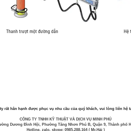
u kích Thanh trượt một đường dẫn Hệ thống trượt L
y rất hân hạnh được phục vụ nhu cầu của quý khách, vui lòng liên hệ ta
CÔNG TY TNHH KỸ THUẬT VÀ DỊCH VỤ MINH PHÚ
 Đường Dương Đình Hội, Phường Tăng Nhơn Phú B, Quận 9, Thành phố H
Hotline, zalo, skype: 0985.288.164 ( Mr.Hải )