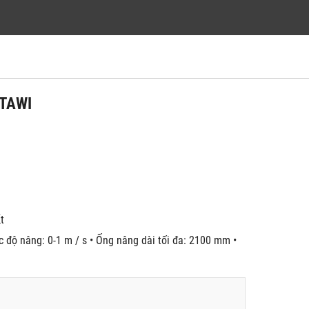
g TAWI
́t
c độ nâng: 0-1 m / s • Ống nâng dài tối đa: 2100 mm •