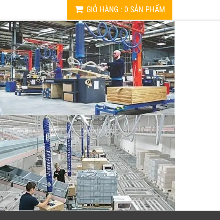
GIỎ HÀNG
:
0
SẢN PHẨM