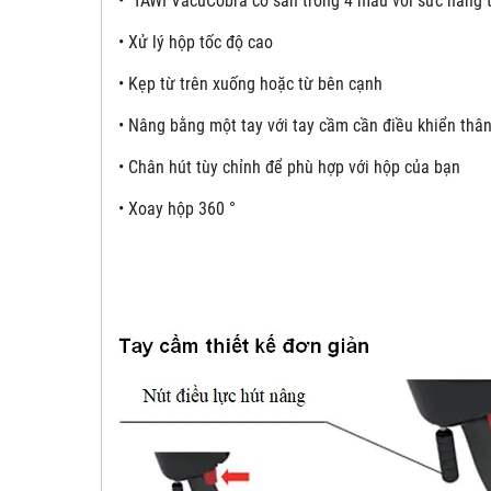
•
TAWI VacuCobra có sẵn trong 4 mẫu với sức nâng t
• Xử lý hộp tốc độ cao
• Kẹp từ trên xuống hoặc từ bên cạnh
• Nâng bằng một tay với tay cầm cần điều khiển thân
• Chân hút tùy chỉnh để phù hợp với hộp của bạn
• Xoay hộp 360 °