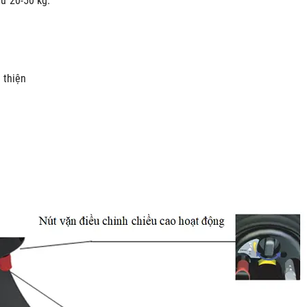
ừ 20-50 kg.
 thiện