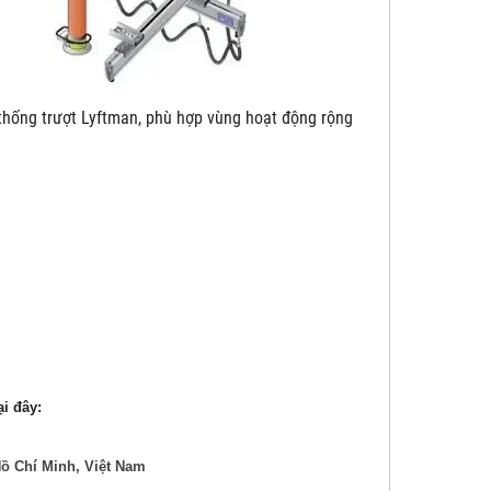
yftman, phù hợp vùng hoạt động rộng
̣i đây:
ồ Chí Minh, Việt Nam