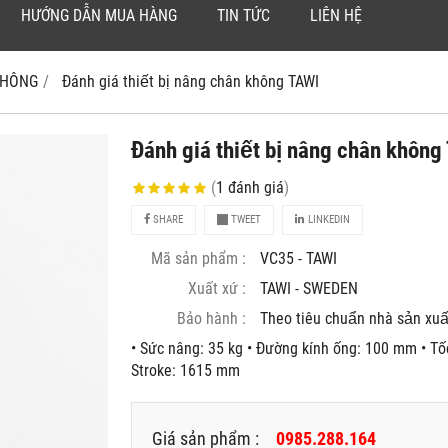
HƯỚNG DẪN MUA HÀNG
TIN TỨC
LIÊN HỆ
 KHÔNG
Đánh giá thiết bị nâng chân không TAWI
Đánh giá thiết bị nâng chân khôn
(
1
đánh giá
)
SHARE
TWEET
LINKEDIN
Mã sản phẩm :
VC35 - TAWI
Xuất xứ :
TAWI - SWEDEN
Bảo hành :
Theo tiêu chuẩn nhà sản xuâ
• Sức nâng: 35 kg • Đường kính ống: 100 mm • Tố
Stroke: 1615 mm
Giá sản phẩm :
0985.288.164