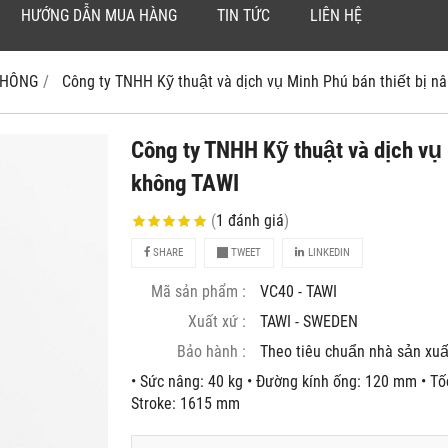
HƯỚNG DẪN MUA HÀNG
TIN TỨC
LIÊN HỆ
 KHÔNG
Công ty TNHH Kỹ thuật và dịch vụ Minh Phú bán thiết bị
Công ty TNHH Kỹ thuật và dịch vụ 
không TAWI
(
1
đánh giá
)
SHARE
TWEET
LINKEDIN
Mã sản phẩm :
VC40 - TAWI
Xuất xứ :
TAWI - SWEDEN
Bảo hành :
Theo tiêu chuẩn nhà sản xuâ
• Sức nâng: 40 kg • Đường kính ống: 120 mm • Tố
Stroke: 1615 mm