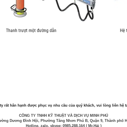
u kích Thanh trượt một đường dẫn Hệ thống trượt L
y rất hân hạnh được phục vụ nhu cầu của quý khách, vui lòng liên hệ ta
CÔNG TY TNHH KỸ THUẬT VÀ DỊCH VỤ MINH PHÚ
 Đường Dương Đình Hội, Phường Tăng Nhơn Phú B, Quận 9, Thành phố H
Hotline, zalo, skype: 0985.288.164 ( Mr.Hải )