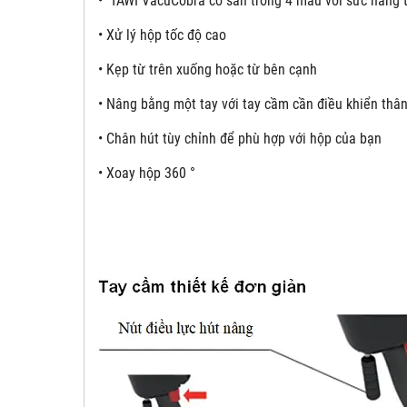
•
TAWI VacuCobra có sẵn trong 4 mẫu với sức nâng t
• Xử lý hộp tốc độ cao
• Kẹp từ trên xuống hoặc từ bên cạnh
• Nâng bằng một tay với tay cầm cần điều khiển thân
• Chân hút tùy chỉnh để phù hợp với hộp của bạn
• Xoay hộp 360 °