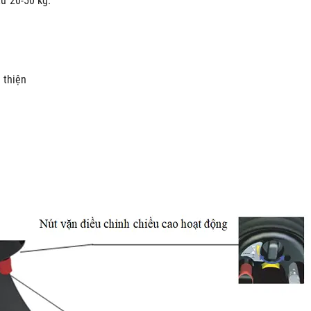
ừ 20-50 kg.
 thiện