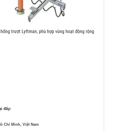
yftman, phù hợp vùng hoạt động rộng
̣i đây:
ồ Chí Minh, Việt Nam