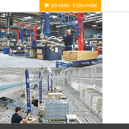
GIỎ HÀNG
:
0
SẢN PHẨM