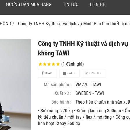
HƯỚNG DẪN MUA HÀNG
TIN TỨC
LIÊN HỆ
 KHÔNG
Công ty TNHH Kỹ thuật và dịch vụ Minh Phú bán thiết bị
Công ty TNHH Kỹ thuật và dịch vụ 
không TAWI
(
1
đánh giá
)
SHARE
TWEET
LINKEDIN
Mã sản phẩm :
VM270 - TAWI
Xuất xứ :
SWEDEN - TAWI
Bảo hành :
Theo tiêu chuẩn nhà sản xuâ
• Sức nâng: 270 kg • Đường kính ống 300mm • Ố
lý: tiêu chuẩn / một tay / flex / mở rộng • Công 
linh hoạt: Xoay 360 độ