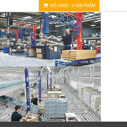
GIỎ HÀNG
:
0
SẢN PHẨM