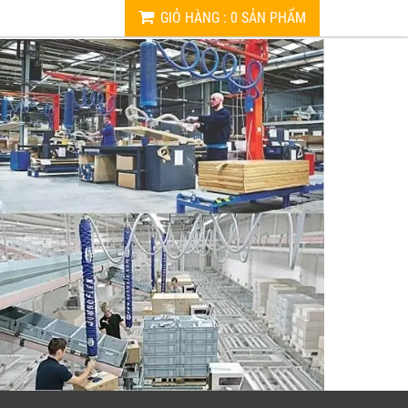
GIỎ HÀNG
:
0
SẢN PHẨM