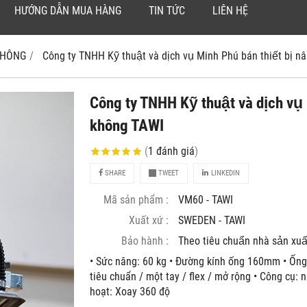
HƯỚNG DẪN MUA HÀNG
TIN TỨC
LIÊN HỆ
 KHÔNG
Công ty TNHH Kỹ thuật và dịch vụ Minh Phú bán thiết bị
Công ty TNHH Kỹ thuật và dịch vụ 
không TAWI
(
1
đánh giá
)
SHARE
TWEET
LINKEDIN
Mã sản phẩm :
VM60 - TAWI
Xuất xứ :
SWEDEN - TAWI
Bảo hành :
Theo tiêu chuẩn nhà sản xuâ
• Sức nâng: 60 kg • Đường kính ống 160mm • Ống
tiêu chuẩn / một tay / flex / mở rộng • Công cụ: 
hoạt: Xoay 360 độ