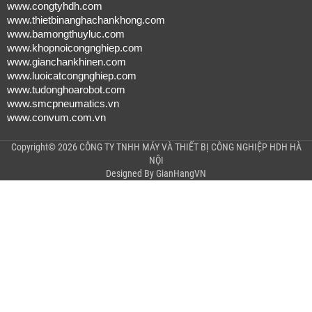
www.congtyhdh.com
www.thietbinanghachankhong.com
www.bamongthuyluc.com
www.khopnoicongnghiep.com
www.gianchankhinen.com
www.luoicatcongnghiep.com
www.tudonghoarobot.com
www.smcpneumatics.vn
www.convum.com.vn
Copyright© 2026 CÔNG TY TNHH MÁY VÀ THIẾT BỊ CÔNG NGHIỆP HDH HÀ
NỘI
Designed By
GianHangVN