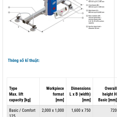
Thông số kĩ thuật:
Type
Workpiece
Dimensions
Overall
Max. lift
format
L x B (width)
height H
capacity [kg]
[mm]
[mm]
Basic [mm]
Basic / Comfort
2,000 x 1,000
1,600 x 750
720
125