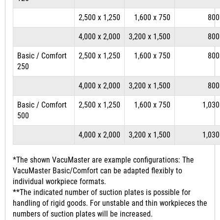
2,500 x 1,250
1,600 x 750
800
4,000 x 2,000
3,200 x 1,500
800
Basic / Comfort
2,500 x 1,250
1,600 x 750
800
250
4,000 x 2,000
3,200 x 1,500
800
Basic / Comfort
2,500 x 1,250
1,600 x 750
1,030
500
4,000 x 2,000
3,200 x 1,500
1,030
*The shown VacuMaster are example configurations: The
VacuMaster Basic/Comfort can be adapted flexibly to
individual workpiece formats.
**The indicated number of suction plates is possible for
handling of rigid goods. For unstable and thin workpieces the
numbers of suction plates will be increased.