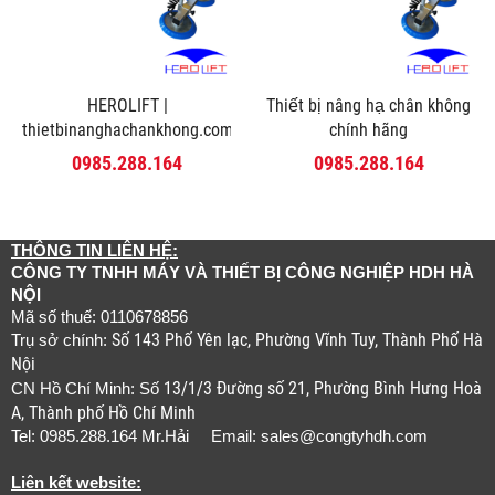
HEROLIFT |
Thiết bị nâng hạ chân không
thietbinanghachankhong.com
chính hãng
0985.288.164
0985.288.164
THÔNG TIN LIÊN HỆ:
CÔNG TY TNHH MÁY VÀ THIẾT BỊ CÔNG NGHIỆP HDH HÀ
NỘI
Mã số thuế: 0110678856
Số 143 Phố Yên lạc, Phường Vĩnh Tuy, Thành Phố Hà
Trụ sở chính:
Nội
13/1/3 Đường số 21, Phường Bình Hưng Hoà
CN Hồ Chí Minh: Số
A, Thành phố Hồ Chí Minh
Tel: 0985.288.164 Mr.Hải Email:
sales@congtyhdh.com
Liên kết website: