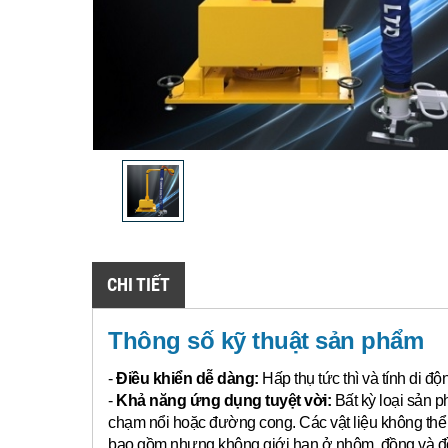
CHI TIẾT
Thông số kỹ thuật sản phẩm
-
Điều khiển dễ dàng:
Hấp thụ tức thì và tính di đ
-
Khả năng ứng dụng tuyệt vời:
Bất kỳ loại sản p
chạm nổi hoặc đường cong.
Các vật liệu không th
bao gồm nhưng không giới hạn ở nhôm, đồng và đồn