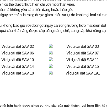
lớn có thể được thực hiện chỉ với một nhân viên.
hút mà không yêu cầu biến dạng hoặc tháo gỡ.
guy cơ chấn thương được giảm thiểu và tự do khỏi mọi loại rủi ro
u không bao giờ rơi đột ngột ngay cả trong trường hợp mất điện đột 
quả của khả năng được cấp bằng sáng chế, cung cấp khả năng cạnh tr
 rất hân hạnh được phục vụ nhu cầu của quý khách, vui lòng liên hệ t