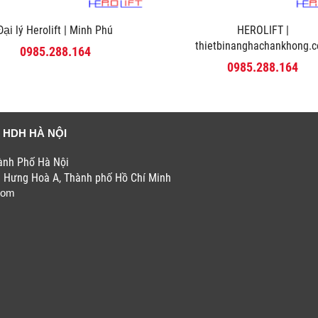
Đại lý Herolift | Minh Phú
HEROLIFT |
thietbinanghachankhong.
0985.288.164
0985.288.164
 HDH HÀ NỘI
hành Phố Hà Nội
h Hưng Hoà A, Thành phố Hồ Chí Minh
com