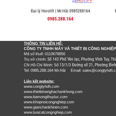
Đại lý Herolift | Mr.Hải 0985288164
0985.288.164
THÔNG TIN LIÊN HỆ:
CÔNG TY TNHH MÁY VÀ THIẾT BỊ CÔNG NGHIỆP
Mã số thuế: 0110678856
Số 143 Phố Yên lạc, Phường Vĩnh Tuy, T
Trụ sở chính:
13/1/3 Đường số 21, Phường Bìn
CN Hồ Chí Minh: Số
Tel: 0985.288.164 Mr.Hải Email:
sales@congtyhdh.
Liên kết website:
www.congtyhdh.com
www.thietbinanghachankhong.com
www.bamongthuyluc.com
www.khopnoicongnghiep.com
www.gianchankhinen.com
www.luoicatcongnghiep.com