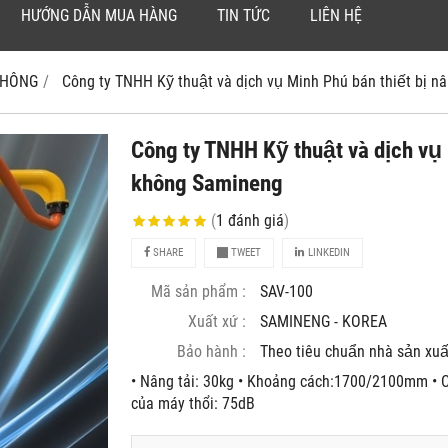
HƯỚNG DẪN MUA HÀNG
TIN TỨC
LIÊN HỆ
 KHÔNG
Công ty TNHH Kỹ thuật và dịch vụ Minh Phú bán thiết bi
Công ty TNHH Kỹ thuật và dịch vụ 
không Samineng
(
1
đánh giá
)
SHARE
TWEET
LINKEDIN
Mã sản phẩm :
SAV-100
Xuất xứ :
SAMINENG - KOREA
Bảo hành :
Theo tiêu chuẩn nhà sản xuâ
• Nâng tải: 30kg • Khoảng cách:1700/2100mm • C
của máy thổi: 75dB