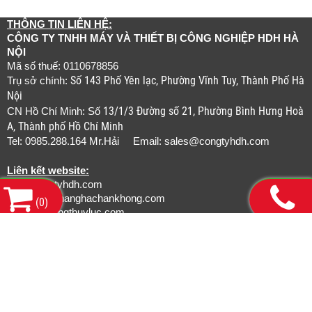
THÔNG TIN LIÊN HỆ:
CÔNG TY TNHH MÁY VÀ THIẾT BỊ CÔNG NGHIỆP HDH HÀ
NỘI
Mã số thuế: 0110678856
Số 143 Phố Yên lạc, Phường Vĩnh Tuy, Thành Phố Hà
Trụ sở chính:
Nội
13/1/3 Đường số 21, Phường Bình Hưng Hoà
CN Hồ Chí Minh: Số
A, Thành phố Hồ Chí Minh
Tel: 0985.288.164 Mr.Hải Email:
sales@congtyhdh.com
Liên kết website:
www.congtyhdh.com
www.thietbinanghachankhong.com
(
0
)
www.bamongthuyluc.com
www.khopnoicongnghiep.com
www.gianchankhinen.com
www.luoicatcongnghiep.com
www.tudonghoarobot.com
www.smcpneumatics.vn
www.convum.com.vn