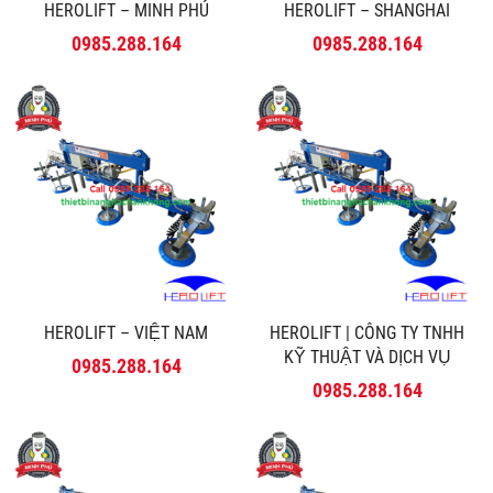
HEROLIFT – MINH PHÚ
HEROLIFT – SHANGHAI
0985.288.164
0985.288.164
HEROLIFT – VIỆT NAM
HEROLIFT | CÔNG TY TNHH
KỸ THUẬT VÀ DỊCH VỤ
0985.288.164
MINH PHÚ
0985.288.164