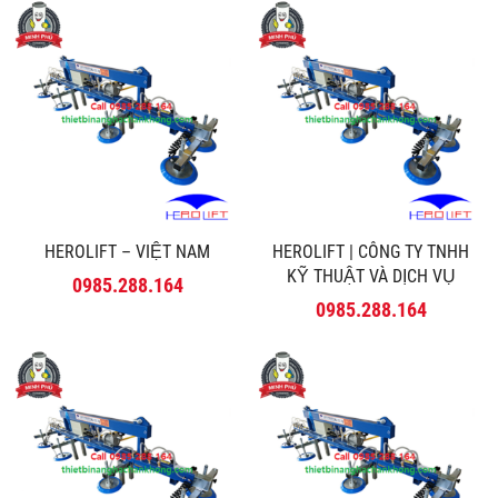
HEROLIFT – VIỆT NAM
HEROLIFT | CÔNG TY TNHH
KỸ THUẬT VÀ DỊCH VỤ
0985.288.164
MINH PHÚ
0985.288.164