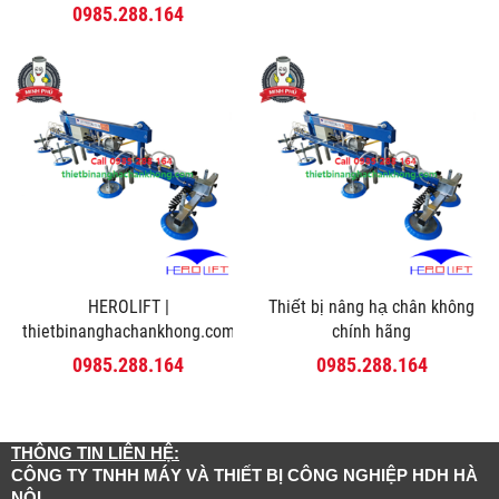
0985.288.164
HEROLIFT |
Thiết bị nâng hạ chân không
thietbinanghachankhong.com
chính hãng
0985.288.164
0985.288.164
THÔNG TIN LIÊN HỆ:
CÔNG TY TNHH MÁY VÀ THIẾT BỊ CÔNG NGHIỆP HDH HÀ
NỘI