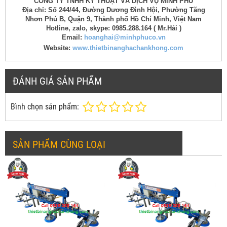
CÔNG TY TNHH KỸ THUẬT VÀ DỊCH VỤ MINH PHÚ
Địa chỉ: Số 244/44, Đường Dương Đình Hội, Phường Tăng
Nhơn Phú B, Quận 9, Thành phố Hồ Chí Minh, Việt Nam
Hotline, zalo, skype: 0985.288.164 ( Mr.Hải )
Email:
hoanghai@minhphuco.vn
Website:
www.thietbinanghachankhong.com
ĐÁNH GIÁ SẢN PHẨM
Bình chọn sản phẩm:
SẢN PHẨM CÙNG LOẠI