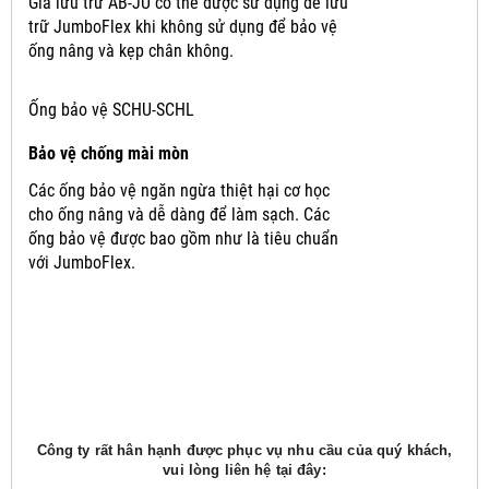
Giá lưu trữ AB-JU có thể được sử dụng để lưu
trữ JumboFlex khi không sử dụng để bảo vệ
ống nâng và kẹp chân không.
Ống bảo vệ SCHU-SCHL
Bảo vệ chống mài mòn
Các ống bảo vệ ngăn ngừa thiệt hại cơ học
cho ống nâng và dễ dàng để làm sạch.
Các
ống bảo vệ được bao gồm như là tiêu chuẩn
với JumboFlex.
Công ty rất hân hạnh được phục vụ nhu cầu của quý khách,
vui lòng liên hệ tại đây: