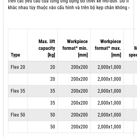
trên các yêu cầu của từng ứng dụng do thiết kế mô-đun.
Dữ liệu 
khác nhau tùy thuộc vào cấu hình và trên bộ kẹp chân không đượ
Max. lift
Workpiece
Workpiece
capacity
format* min.
format* max.
M
Type
[kg]
[mm]
[mm]
spe
Flex 20
20
200x200
2,000x1,000
20
200x200
2,000x1,000
Flex 35
35
200x200
2,000x1,000
35
200x200
2,000x1,000
Flex 50
50
200x200
2,000x1,000
50
200x200
2,000x1,000