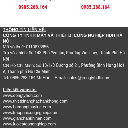
0985.288.164
0985.288.164
THÔNG TIN LIÊN HỆ:
CÔNG TY TNHH MÁY VÀ THIẾT BỊ CÔNG NGHIỆP HDH HÀ
NỘI
Mã số thuế: 0110678856
Số 143 Phố Yên lạc, Phường Vĩnh Tuy, Thành Phố Hà
Trụ sở chính:
Nội
13/1/3 Đường số 21, Phường Bình Hưng Hoà
CN Hồ Chí Minh: Số
A, Thành phố Hồ Chí Minh
Tel: 0985.288.164 Mr.Hải Email:
sales@congtyhdh.com
Liên kết website:
www.congtyhdh.com
www.thietbinanghachankhong.com
www.bamongthuyluc.com
www.khopnoicongnghiep.com
www.gianchankhinen.com
www.luoicatcongnghiep.com