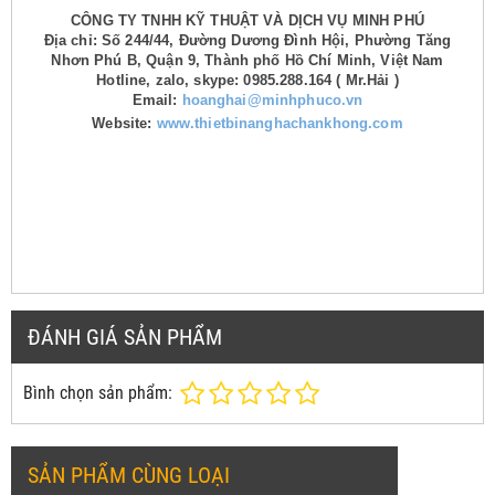
CÔNG TY TNHH KỸ THUẬT VÀ DỊCH VỤ MINH PHÚ
Địa chỉ: Số 244/44, Đường Dương Đình Hội, Phường Tăng
Nhơn Phú B, Quận 9, Thành phố Hồ Chí Minh, Việt Nam
Hotline, zalo, skype: 0985.288.164 ( Mr.Hải )
Email:
hoanghai@minhphuco.vn
Website:
www.thietbinanghachankhong.com
ĐÁNH GIÁ SẢN PHẨM
Bình chọn sản phẩm:
SẢN PHẨM CÙNG LOẠI