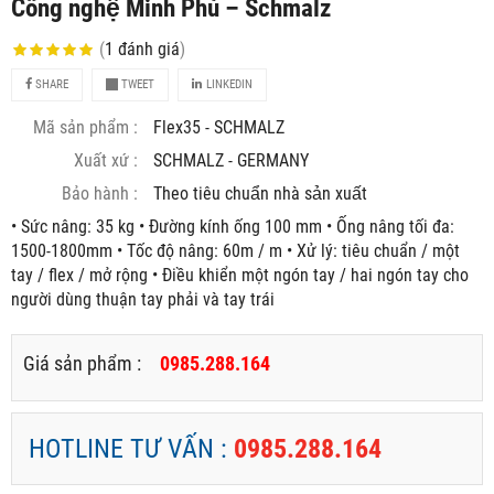
Công nghệ Minh Phú – Schmalz
(
1
đánh giá
)
SHARE
TWEET
LINKEDIN
Mã sản phẩm :
Flex35 - SCHMALZ
Xuất xứ :
SCHMALZ - GERMANY
Bảo hành :
Theo tiêu chuẩn nhà sản xuất
• Sức nâng: 35 kg • Đường kính ống 100 mm • Ống nâng tối đa:
1500-1800mm • Tốc độ nâng: 60m / m • Xử lý: tiêu chuẩn / một
tay / flex / mở rộng • Điều khiển một ngón tay / hai ngón tay cho
người dùng thuận tay phải và tay trái
Giá sản phẩm :
0985.288.164
HOTLINE TƯ VẤN :
0985.288.164