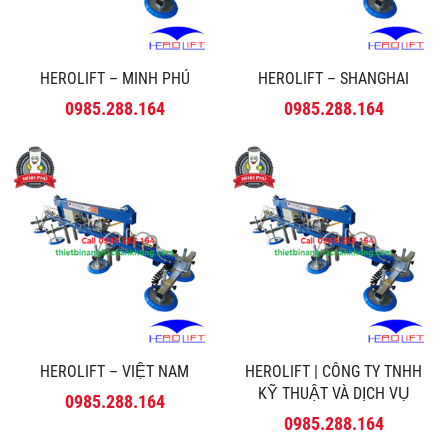
HEROLIFT – MINH PHÚ
HEROLIFT – SHANGHAI
0985.288.164
0985.288.164
HEROLIFT – VIỆT NAM
HEROLIFT | CÔNG TY TNHH
KỸ THUẬT VÀ DỊCH VỤ
0985.288.164
MINH PHÚ
0985.288.164