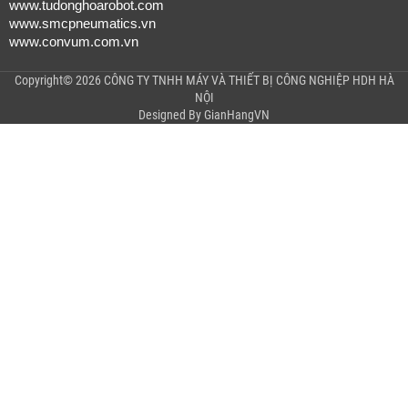
www.tudonghoarobot.com
www.smcpneumatics.vn
www.convum.com.vn
Copyright© 2026 CÔNG TY TNHH MÁY VÀ THIẾT BỊ CÔNG NGHIỆP HDH HÀ
NỘI
Designed By
GianHangVN