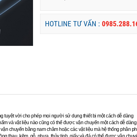
HOTLINE TƯ VẤN :
0985.288.1
ộng tuyệt vời cho phép mọi người sử dụng thiết bị một cách dễ dàng
hẩm và vật liệu nào cũng có thể được vận chuyển một cách dễ dàng 
ể vận chuyển bằng nam châm hoặc các vật liệu mà hệ thống phân ph
g thau, kẽm, gỗ, nhựa, thủy tinh, giấy và đá có thể được vận chu