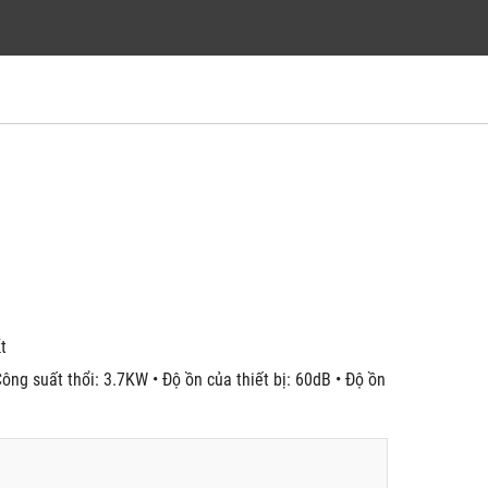
́t
ông suất thổi: 3.7KW • Độ ồn của thiết bị: 60dB • Độ ồn