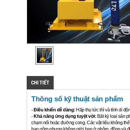
CHI TIẾT
Thông số kỹ thuật sản phẩm
-
Điều khiển dễ dàng:
Hấp thụ tức thì và tính di đ
-
Khả năng ứng dụng tuyệt vời:
Bất kỳ loại sản p
chạm nổi hoặc đường cong.
Các vật liệu không th
bao gồm nhưng không giới hạn ở nhôm, đồng và đồn