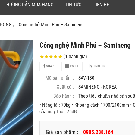
HƯỚNG DẪN MUA HÀNG
TIN TỨC
LIÊN HỆ
 KHÔNG
Công nghệ Minh Phú – Samineng
Công nghệ Minh Phú – Samineng
(
1
đánh giá
)
SHARE
TWEET
LINKEDIN
Mã sản phẩm :
SAV-180
Xuất xứ :
SAMINENG - KOREA
Bảo hành :
Theo tiêu chuẩn nhà sản xuâ
• Nâng tải: 70kg • Khoảng cách:1700/2100mm • C
của máy thổi: 75dB
Giá sản phẩm :
0985.288.164