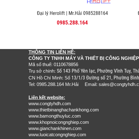
Đại lý Herolift | Mr.Hải 0985288164
0985.288.164
THÔNG TIN LIÊN HỆ:
CÔNG TY TNHH MÁY VÀ THIẾT BỊ CÔNG NGHIỆP
Mã số thuế: 0110678856
Số 143 Phố Yên lạc, Phường Vĩnh Tuy, T
Trụ sở chính:
13/1/3 Đường số 21, Phường Bìn
CN Hồ Chí Minh: Số
Tel: 0985.288.164 Mr.Hải Email:
sales@congtyhdh.
Liên kết website:
www.congtyhdh.com
www.thietbinanghachankhong.com
www.bamongthuyluc.com
www.khopnoicongnghiep.com
www.gianchankhinen.com
www.luoicatcongnghiep.com