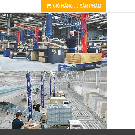
GIỎ HÀNG
:
0
SẢN PHẨM