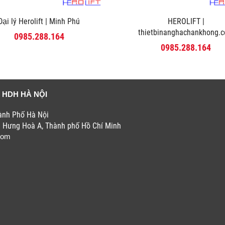
Đại lý Herolift | Minh Phú
HEROLIFT |
thietbinanghachankhong.
0985.288.164
0985.288.164
 HDH HÀ NỘI
hành Phố Hà Nội
h Hưng Hoà A, Thành phố Hồ Chí Minh
com