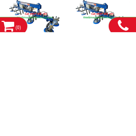
(
0
)
HEROLIFT |
Thiết bị nâng hạ chân không
thietbinanghachankhong.com
chính hãng
0985.288.164
0985.288.164
THÔNG TIN LIÊN HỆ:
CÔNG TY TNHH MÁY VÀ THIẾT BỊ CÔNG NGHIỆP HDH HÀ
NỘI
Mã số thuế: 0110678856
Số 143 Phố Yên lạc, Phường Vĩnh Tuy, Thành Phố Hà
Trụ sở chính:
Nội
13/1/3 Đường số 21, Phường Bình Hưng Hoà
CN Hồ Chí Minh: Số