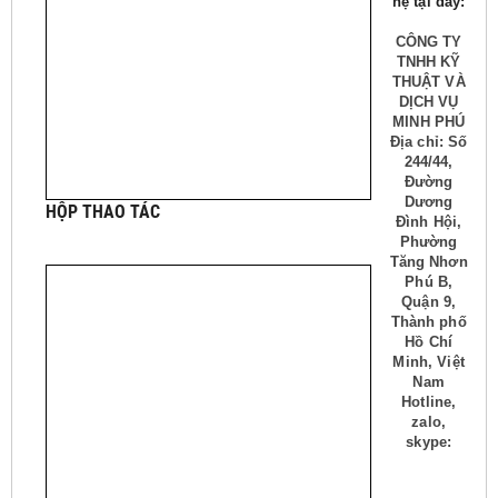
hệ tại đây:
CÔNG TY
TNHH KỸ
THUẬT VÀ
DỊCH VỤ
MINH PHÚ
Địa chỉ: Số
244/44,
Đường
Dương
HỘP THAO TÁC
Đình Hội,
Phường
Tăng Nhơn
Phú B,
Quận 9,
Thành phố
Hồ Chí
Minh, Việt
Nam
Hotline,
zalo,
skype: