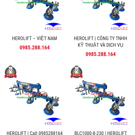
HEROLIFT – VIỆT NAM
HEROLIFT | CÔNG TY TNHH
KỸ THUẬT VÀ DỊCH VỤ
0985.288.164
MINH PHÚ
0985.288.164
HEROLIFT | Call 0985288164
BLC1000-8-230 | HEROLIFT