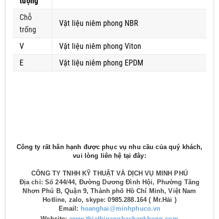
tượng
Chỗ
Vật liệu niêm phong NBR
trống
V
Vật liệu niêm phong Viton
E
Vật liệu niêm phong EPDM
Công ty rất hân hạnh được phục vụ nhu cầu của quý khách,
vui lòng liên hệ tại đây:
CÔNG TY TNHH KỸ THUẬT VÀ DỊCH VỤ MINH PHÚ
Địa chỉ: Số 244/44, Đường Dương Đình Hội, Phường Tăng
Nhơn Phú B, Quận 9, Thành phố Hồ Chí Minh, Việt Nam
Hotline, zalo, skype: 0985.288.164 ( Mr.Hải )
Email:
hoanghai@minhphuco.vn
Website:
www.thietbinanghachankhong.com