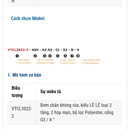
H
Cách chọn Model:
1. Mô hình cơ bản
Biểu
Sự miêu tả
tượng
Bơm chân không rùa, kiểu LÊ LÊ loại 2
VTCL3022-
tầng, 2 hộp mực, bộ lọc Polyester, cổng
2
G3 / 4 ″