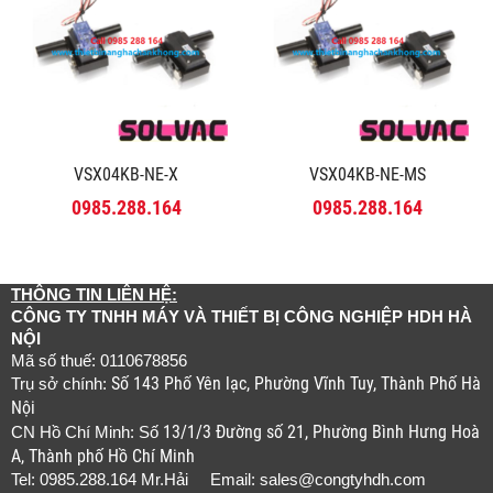
VSX04KB-NE-X
VSX04KB-NE-MS
0985.288.164
0985.288.164
THÔNG TIN LIÊN HỆ:
CÔNG TY TNHH MÁY VÀ THIẾT BỊ CÔNG NGHIỆP HDH HÀ
NỘI
Mã số thuế: 0110678856
Số 143 Phố Yên lạc, Phường Vĩnh Tuy, Thành Phố Hà
Trụ sở chính:
Nội
13/1/3 Đường số 21, Phường Bình Hưng Hoà
CN Hồ Chí Minh: Số
A, Thành phố Hồ Chí Minh
Tel: 0985.288.164 Mr.Hải Email:
sales@congtyhdh.com