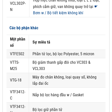
Hộp mực chân không midi, loại L L 2 loại,
VCL302P-
☛
phích cắm giữ, van không quay trở lại
N
Bơm w / Bộ tiết kiệm không khí
Các bộ phận khác
Một phần
Sự miêu tả
số
VTFE502
Phần tử lọc, bộ lọc Polyester, 5 micron
VTTS-
Bộ giảm thanh gấp đôi cho VC303 &
M25
VCL303
Máy đo chân không, loại quay số, không
VTG-18
lắp đai ốc
VTF3412-
Nắp bộ lọc hàng đầu w / Gasket
C
VTF3412-
Bộ lọc giữ phần tử