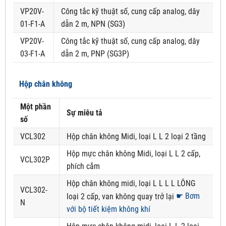
VP20V-
Công tắc kỹ thuật số, cung cấp analog, dây
01-F1-A
dẫn 2 m, NPN (SG3)
VP20V-
Công tắc kỹ thuật số, cung cấp analog, dây
03-F1-A
dẫn 2 m, PNP (SG3P)
Hộp chân không
Một phần
Sự miêu tả
số
VCL302
Hộp chân không Midi, loại L L 2 loại 2 tầng
Hộp mực chân không Midi, loại L L 2 cấp,
VCL302P
phích cắm
Hộp chân không midi, loại L L L L LÔNG
VCL302-
☛ Bơm
loại 2 cấp, van không quay trở lại
N
với bộ tiết kiệm không khí