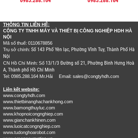
0985.288.164
0985.288.164
THÔNG TIN LIÊN HỆ:
CÔNG TY TNHH MÁY VÀ THIẾT BỊ CÔNG NGHIỆP HDH HÀ
NỘI
Mã số thuế: 0110678856
Số 143 Phố Yên lạc, Phường Vĩnh Tuy, Thành Phố Hà
Trụ sở chính:
Nội
13/1/3 Đường số 21, Phường Bình Hưng Hoà
CN Hồ Chí Minh: Số
A, Thành phố Hồ Chí Minh
Tel: 0985.288.164 Mr.Hải Email:
sales@congtyhdh.com
Liên kết website:
www.congtyhdh.com
www.thietbinanghachankhong.com
www.bamongthuyluc.com
www.khopnoicongnghiep.com
www.gianchankhinen.com
www.luoicatcongnghiep.com
www.tudonghoarobot.com