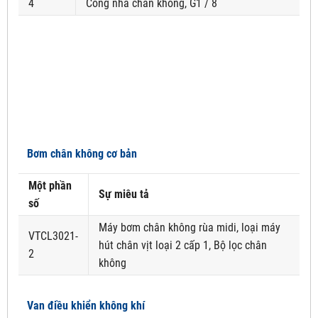
4
Cổng nhả chân không, G1 / 8
Bơm chân không cơ bản
Một phần
Sự miêu tả
số
Máy bơm chân không rùa midi, loại máy
VTCL3021-
hút chân vịt loại 2 cấp 1, Bộ lọc chân
2
không
Van điều khiển không khí