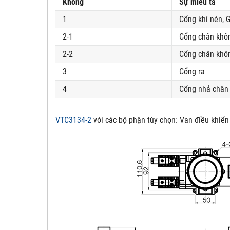
Không
Sự miêu tả
1
Cổng khí nén, G
2-1
Cổng chân khô
2-2
Cổng chân khôn
3
Cổng ra
4
Cổng nhả chân 
VTC3134-2
với các bộ phận tùy chọn:
Van điều khiển 