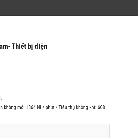
m- Thiết bị điện
́t
n không mở: 1364 Nl / phút • Tiêu thụ không khí: 608