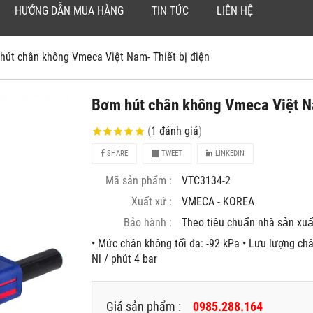
HƯỚNG DẪN MUA HÀNG
TIN TỨC
LIÊN HỆ
hút chân không Vmeca Việt Nam- Thiết bị điện
Bơm hút chân không Vmeca Việt Na
(
1
đánh giá
)
SHARE
TWEET
LINKEDIN
Mã sản phẩm :
VTC3134-2
Xuất xứ :
VMECA - KOREA
Bảo hành :
Theo tiêu chuẩn nhà sản xuâ
• Mức chân không tối đa: -92 kPa • Lưu lượng châ
Nl / phút 4 bar
Giá sản phẩm :
0985.288.164