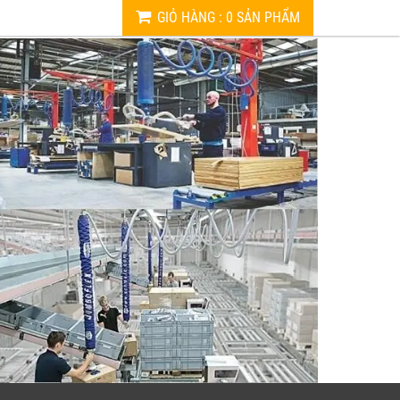
GIỎ HÀNG
:
0
SẢN PHẨM